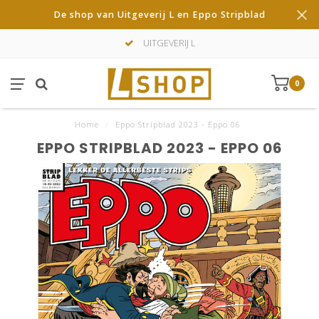
De shop van Uitgeverij L en Eppo Stripblad
UITGEVERIJ L
0
Home
/
Eppo Stripblad 2023 - Eppo 06
EPPO STRIPBLAD 2023 - EPPO 06