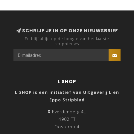
SCHRIJF JE IN OP ONZE NIEUWSBRIEF
En blijf altijd op de hoogte van het laatste
stripnieuws
L SHOP
L SHOP is een initiatief van Uitgeverij L en
Eppo Stripblad
Everdenberg 4L
4902 TT
Oosterhout