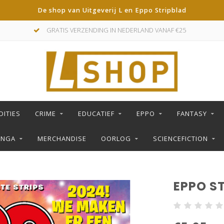
De shop van Uitgeverij L en Eppo Stripblad
GRATIS VERZENDING IN NEDERLAND VANAF €25
DITIES
CRIME
EDUCATIEF
EPPO
FANTASY
ANGA
MERCHANDISE
OORLOG
SCIENCEFICTION
EPPO ST