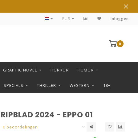
DE LEUKSTE STRIPS KOOP JE IN DE L SHOP
EUR
Inloggen
0
GRAPHIC NOVEL
HORROR
HUMOR
SPECIALS
THRILLER
WESTERN
18+
RIPBLAD 2024 - EPPO 01
0 beoordelingen