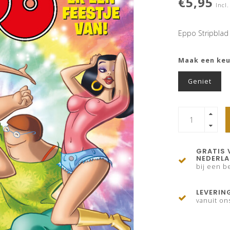
€5,95
Incl.
Eppo Stripblad
Maak een ke
Geniet
GRATIS 
NEDERL
bij een be
LEVERIN
vanuit on