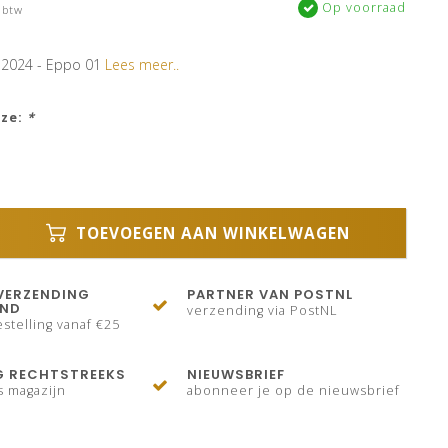
Op voorraad
 btw
 2024 - Eppo 01
Lees meer..
uze:
*
TOEVOEGEN AAN WINKELWAGEN
VERZENDING
PARTNER VAN POSTNL
AND
verzending via PostNL
stelling vanaf €25
G RECHTSTREEKS
NIEUWSBRIEF
s magazijn
abonneer je op de nieuwsbrief