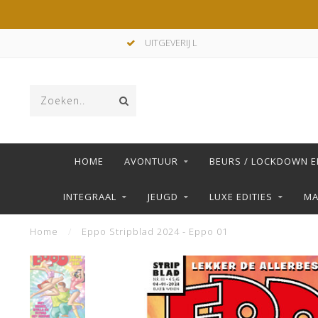
UITGEVERIJ L
HOME
AVONTUUR
BEURS / LOCKDOWN E
INTEGRAAL
JEUGD
LUXE EDITIES
M
Home
/
Eppo Stripblad 2024 - Eppo 01