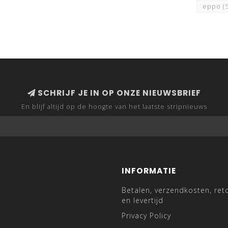
eppo
(
SCHRIJF JE IN OP ONZE NIEUWSBRIEF
En blijf altijd op de hoogte van het laatste stripnieuws
INFORMATIE
Betalen, verzendkosten, ret
en levertijd
Privacy Policy