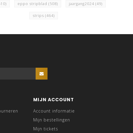
510)
eppo stripblad
(508)
jaargang2024
(49)
strips
(464)
MIJN ACCOUNT
ourneren
Account informatie
Mijn bestellingen
Mijn tickets