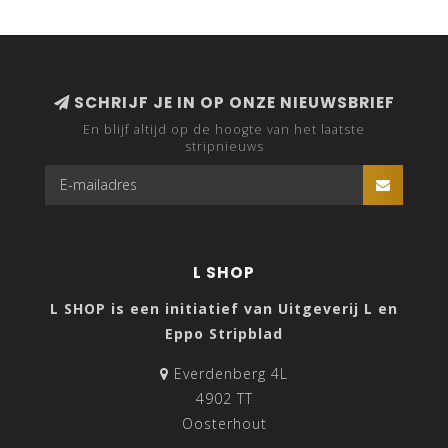
SCHRIJF JE IN OP ONZE NIEUWSBRIEF
En blijf altijd op de hoogte van het laatste
stripnieuws
L SHOP
L SHOP is een initiatief van Uitgeverij L en
Eppo Stripblad
Everdenberg 4L
4902 TT
Oosterhout