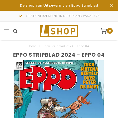
De shop van Uitgeverij L en Eppo Stripblad
GRATIS VERZENDING IN NEDERLAND VANAF €25
0
Home
/
Eppo Stripblad 2024 - Eppo 04
EPPO STRIPBLAD 2024 - EPPO 04