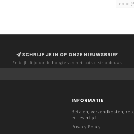
eppo
(
SCHRIJF JE IN OP ONZE NIEUWSBRIEF
En blijf altijd op de hoogte van het laatste stripnieuws
INFORMATIE
Betalen, verzendkosten, ret
en levertijd
Privacy Policy