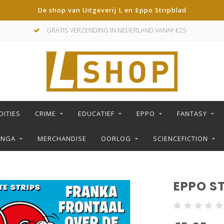
De shop van Uitgeverij L en Eppo Stripblad
GRATIS VERZENDING IN NEDERLAND VANAF €25
DITIES
CRIME
EDUCATIEF
EPPO
FANTASY
ANGA
MERCHANDISE
OORLOG
SCIENCEFICTION
EPPO ST