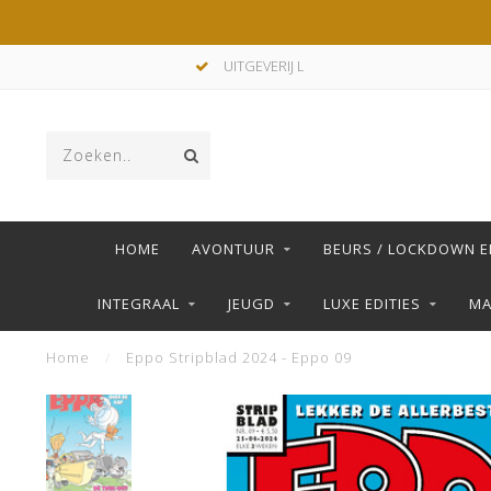
UITGEVERIJ L
HOME
AVONTUUR
BEURS / LOCKDOWN E
INTEGRAAL
JEUGD
LUXE EDITIES
M
Home
/
Eppo Stripblad 2024 - Eppo 09