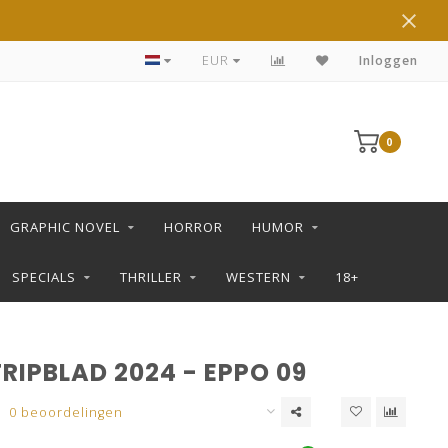
DE LEUKSTE STRIPS KOOP JE IN DE L SHOP
EUR
Inloggen
0
GRAPHIC NOVEL
HORROR
HUMOR
SPECIALS
THRILLER
WESTERN
18+
RIPBLAD 2024 - EPPO 09
0 beoordelingen