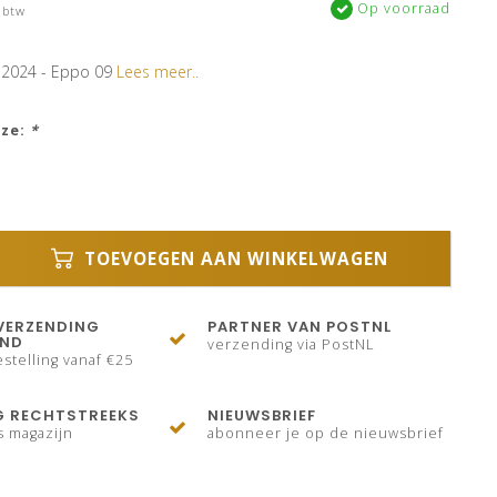
Op voorraad
 btw
 2024 - Eppo 09
Lees meer..
uze:
*
TOEVOEGEN AAN WINKELWAGEN
VERZENDING
PARTNER VAN POSTNL
AND
verzending via PostNL
stelling vanaf €25
G RECHTSTREEKS
NIEUWSBRIEF
s magazijn
abonneer je op de nieuwsbrief