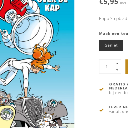
€5,95
Incl.
Eppo Stripblad
Maak een ke
Geniet
GRATIS 
NEDERL
bij een be
LEVERIN
vanuit on