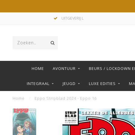
UITGEVERIJ L
HOME
AVONTUUR
BEURS / LOCKDOWN E
INTEGRAAL
JEUGD
LUXE EDITIES
M
Home
/
Eppo Stripblad 2024 - Eppo 16