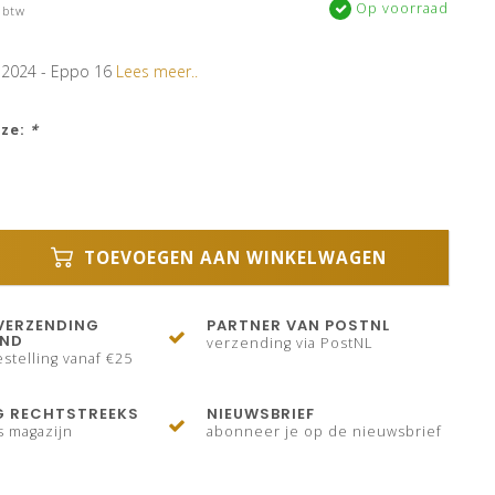
Op voorraad
 btw
 2024 - Eppo 16
Lees meer..
uze:
*
TOEVOEGEN AAN WINKELWAGEN
VERZENDING
PARTNER VAN POSTNL
AND
verzending via PostNL
stelling vanaf €25
G RECHTSTREEKS
NIEUWSBRIEF
s magazijn
abonneer je op de nieuwsbrief