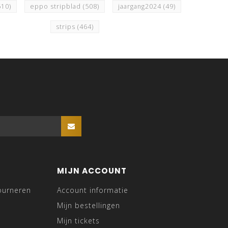
510)
eppo stripblad
(508)
jaargang2024
(49)
strips
(464)
MIJN ACCOUNT
ourneren
Account informatie
Mijn bestellingen
Mijn tickets