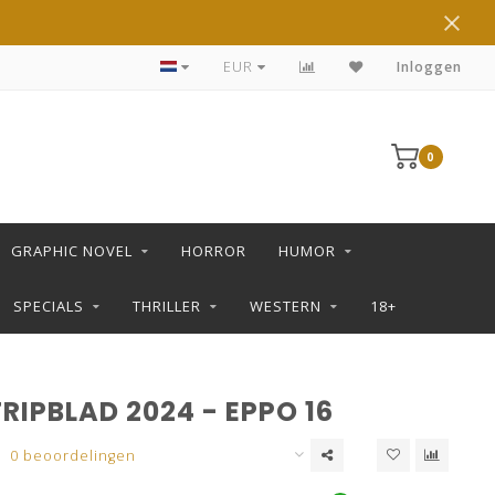
DE LEUKSTE STRIPS KOOP JE IN DE L SHOP
EUR
Inloggen
0
GRAPHIC NOVEL
HORROR
HUMOR
SPECIALS
THRILLER
WESTERN
18+
RIPBLAD 2024 - EPPO 16
0 beoordelingen