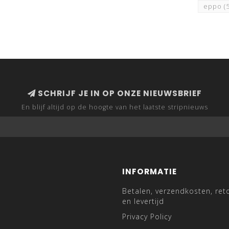
eppo
(
SCHRIJF JE IN OP ONZE NIEUWSBRIEF
En blijf altijd op de hoogte van het laatste stripnieuws
INFORMATIE
Betalen, verzendkosten, ret
en levertijd
Privacy Policy