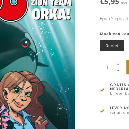
€5,95
Incl.
Eppo Stripblad
Maak een ke
Geniet
GRATIS 
NEDERL
bij een be
LEVERIN
vanuit on