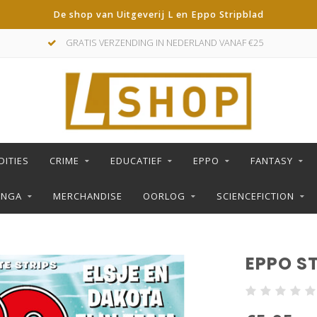
De shop van Uitgeverij L en Eppo Stripblad
GRATIS VERZENDING IN NEDERLAND VANAF €25
DITIES
CRIME
EDUCATIEF
EPPO
FANTASY
ANGA
MERCHANDISE
OORLOG
SCIENCEFICTION
EPPO ST