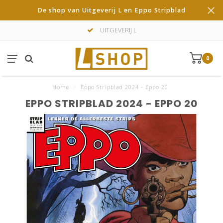
De shop van Uitgeverij L en Eppo Stripblad
UITGEVERIJ L
0
Home
/
Eppo Stripblad 2024 - Eppo 20
EPPO STRIPBLAD 2024 - EPPO 20