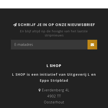
SCHRIJF JE IN OP ONZE NIEUWSBRIEF
En blijf altijd op de hoogte van het laatste
stripnieuws
L SHOP
L SHOP is een initiatief van Uitgeverij L en
Eppo Stripblad
Everdenberg 4L
4902 TT
Oosterhout