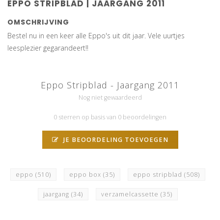
EPPO STRIPBLAD | JAARGANG 2011
OMSCHRIJVING
Bestel nu in een keer alle Eppo's uit dit jaar. Vele uurtjes
leesplezier gegarandeert!!
Eppo Stripblad - Jaargang 2011
Nog niet gewaardeerd
0 sterren op basis van 0 beoordelingen
JE BEOORDELING TOEVOEGEN
eppo
(510)
eppo box
(35)
eppo stripblad
(508)
jaargang
(34)
verzamelcassette
(35)