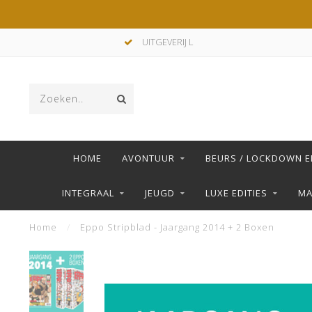
UITGEVERIJ L
HOME
AVONTUUR
BEURS / LOCKDOWN E
INTEGRAAL
JEUGD
LUXE EDITIES
M
Home
/
Eppo Stripblad - Jaargang 2014 + 2 Boxen