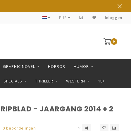
DE LEUKSTE STRIPS KOOP JE IN DE L SHOP
EUR
Inloggen
0
GRAPHIC NOVEL
HORROR
HUMOR
SPECIALS
THRILLER
WESTERN
18+
RIPBLAD - JAARGANG 2014 + 2
0 beoordelingen