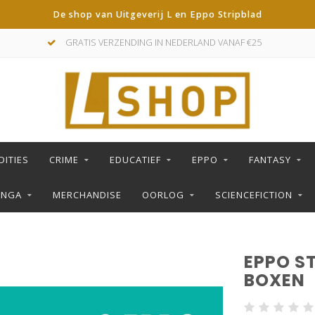
De shop van Uitgeverij L en Eppo Stripblad
GRATIS VERZENDING IN NEDERLAND VANAF €25
DITIES
CRIME
EDUCATIEF
EPPO
FANTASY
ANGA
MERCHANDISE
OORLOG
SCIENCEFICTION
EPPO ST
BOXEN