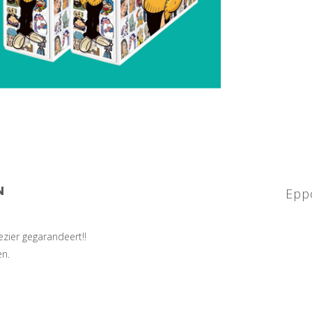
N
Eppo
lezier gegarandeert!!
en.