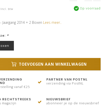
Op voorraad
Incl. btw
 - Jaargang 2014 + 2 Boxen
Lees meer..
uze:
*
Boxen
TOEVOEGEN AAN WINKELWAGEN
VERZENDING
PARTNER VAN POSTNL
AND
verzending via PostNL
stelling vanaf €25
G RECHTSTREEKS
NIEUWSBRIEF
s magazijn
abonneer je op de nieuwsbrief