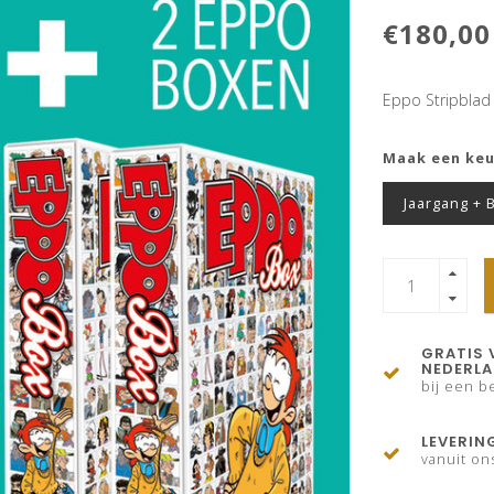
€180,00
Eppo Stripblad
Maak een ke
Jaargang + 
GRATIS 
NEDERL
bij een be
LEVERIN
vanuit on