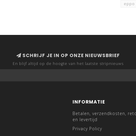
eppo
SCHRIJF JE IN OP ONZE NIEUWSBRIEF
En blijf altijd op de hoogte van het laatste stripnieuws
INFORMATIE
Betalen, verzendkosten, ret
en levertijd
Privacy Policy