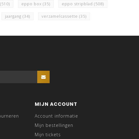
(510)
eppo box
(35)
eppo stripblad
(508)
jaargang
(34)
verzamelcassette
(35)
MIJN ACCOUNT
ourneren
Account informatie
Mijn bestellingen
Mijn tickets