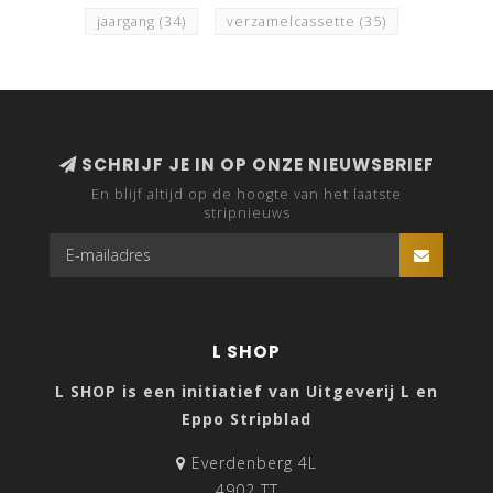
jaargang
(34)
verzamelcassette
(35)
SCHRIJF JE IN OP ONZE NIEUWSBRIEF
En blijf altijd op de hoogte van het laatste
stripnieuws
L SHOP
L SHOP is een initiatief van Uitgeverij L en
Eppo Stripblad
Everdenberg 4L
4902 TT