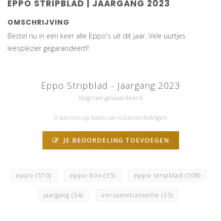
EPPO STRIPBLAD | JAARGANG 2023
OMSCHRIJVING
Bestel nu in een keer alle Eppo's uit dit jaar. Vele uurtjes
leesplezier gegarandeert!!
Eppo Stripblad - Jaargang 2023
Nog niet gewaardeerd
0 sterren op basis van 0 beoordelingen
JE BEOORDELING TOEVOEGEN
eppo
(510)
eppo box
(35)
eppo stripblad
(508)
jaargang
(34)
verzamelcassette
(35)