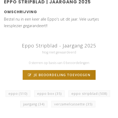
EPPO STRIPBLAD | JAARGANG 2025
OMSCHRIJVING
Bestel nu in een keer alle Eppo's uit dit jaar. Vele uurtjes
leesplezier gegarandeert!!
Eppo Stripblad - Jaargang 2025
Nog niet gewaardeerd
0 sterren op basis van 0 beoordelingen
JE BEOORDELING TOEVOEGEN
eppo
(510)
eppo box
(35)
eppo stripblad
(508)
jaargang
(34)
verzamelcassette
(35)