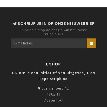
SCHRIJF JE IN OP ONZE NIEUWSBRIEF
En blijf altijd op de hoogte van het laatste
stripnieuws
L SHOP
L SHOP is een initiatief van Uitgeverij L en
Eppo Stripblad
Everdenberg 4L
4902 TT
Oosterhout