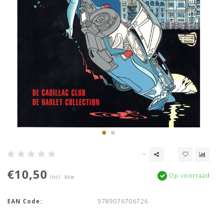
€10,50
Op voorraad
Incl. btw
EAN Code:
9789076706726