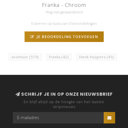
Franka - Chroom
Nog niet gewaardeerd
0 sterren op basis van 0 beoordelingen
JE BEOORDELING TOEVOEGEN
avontuur
(519)
franka
(42)
Henk Kuijpers
(45)
SCHRIJF JE IN OP ONZE NIEUWSBRIEF
En blijf altijd op de hoogte van het laatste
stripnieuws