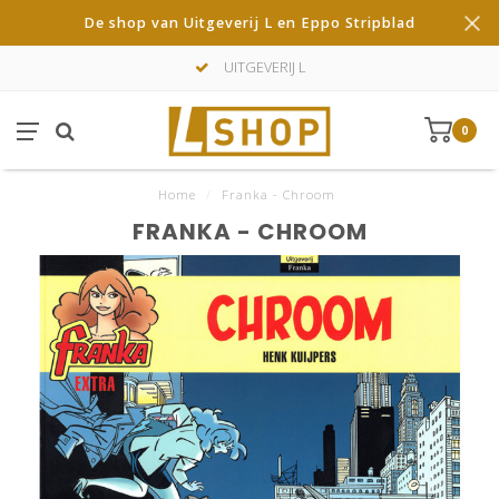
De shop van Uitgeverij L en Eppo Stripblad
UITGEVERIJ L
0
Home
/
Franka - Chroom
FRANKA - CHROOM