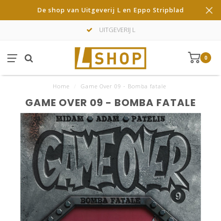
De shop van Uitgeverij L en Eppo Stripblad
UITGEVERIJ L
0
Home
/
Game Over 09 - Bomba fatale
GAME OVER 09 - BOMBA FATALE