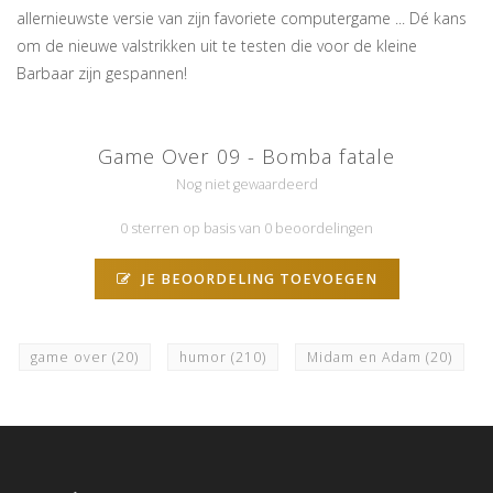
allernieuwste versie van zijn favoriete computergame ... Dé kans
om de nieuwe valstrikken uit te testen die voor de kleine
Barbaar zijn gespannen!
Game Over 09 - Bomba fatale
Nog niet gewaardeerd
0 sterren op basis van 0 beoordelingen
JE BEOORDELING TOEVOEGEN
game over
(20)
humor
(210)
Midam en Adam
(20)