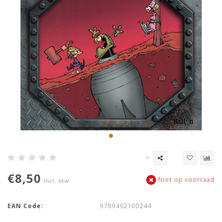
€8,50
Niet op voorraad
Incl. btw
EAN Code:
9789462100244