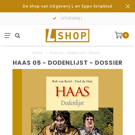
De shop van Uitgeverij L en Eppo Stripblad
UITGEVERIJ L
0
Home
/
Haas 05 - Dodenlijst - Dossier
HAAS 05 - DODENLIJST - DOSSIER