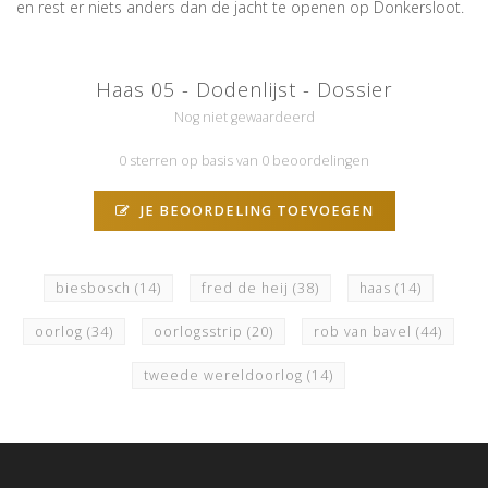
en rest er niets anders dan de jacht te openen op Donkersloot.
Haas 05 - Dodenlijst - Dossier
Nog niet gewaardeerd
0 sterren op basis van 0 beoordelingen
JE BEOORDELING TOEVOEGEN
biesbosch
(14)
fred de heij
(38)
haas
(14)
oorlog
(34)
oorlogsstrip
(20)
rob van bavel
(44)
tweede wereldoorlog
(14)