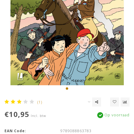
(1)
€10,95
Op voorraad
Incl. btw
EAN Code:
9789088863783