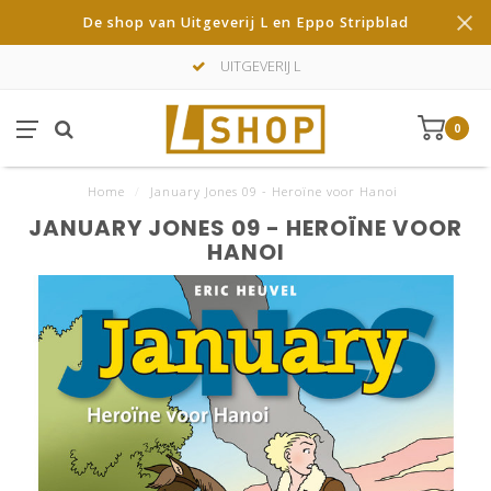
De shop van Uitgeverij L en Eppo Stripblad
UITGEVERIJ L
0
Home
/
January Jones 09 - Heroïne voor Hanoi
JANUARY JONES 09 - HEROÏNE VOOR
HANOI