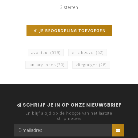
3 sterren
JE BEOORDELING TOEVOEGEN
avontuur
(519)
eric heuvel
(62)
january jones
(30)
vliegtuigen
(28)
SCHRIJF JE IN OP ONZE NIEUWSBRIEF
En blijf altijd op de hoogte van het laatste
stripnieuws