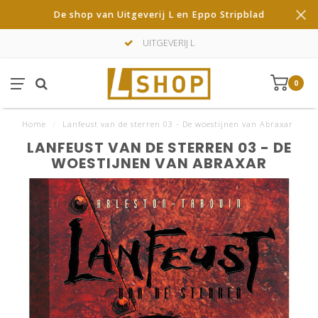
De shop van Uitgeverij L en Eppo Stripblad
UITGEVERIJ L
0
Home
/
Lanfeust van de sterren 03 - De woestijnen van Abraxar
LANFEUST VAN DE STERREN 03 - DE
WOESTIJNEN VAN ABRAXAR