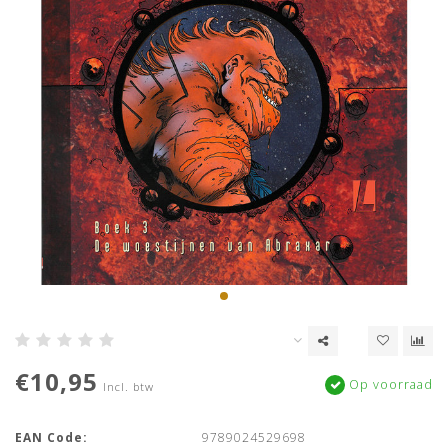
€10,95
Op voorraad
Incl. btw
EAN Code:
9789024529698