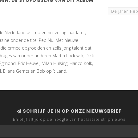
AGEN. DE STOFOMSLAG VAN DIT ALBUM
De jaren Pe
Nederlandse strip en nu, zestig jaar later,
azine onder de titel Pep Nu. Met nieuwe
 die ermee opgroeiden en zelfs jong talent dat
ijdrages van onder anderen Martin Lodewijk, Dick
Egmond, Eric Heuvel, Milan Hulsing, Hanco Kolk,
l, Eliane Gerrits en Bob op ‘t Land.
SCHRIJF JE IN OP ONZE NIEUWSBRIEF
En blijf altijd op de hoogte van het laatste stripnieuws