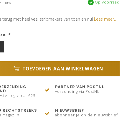
Op voorraad
cl. btw
s terug met heel veel stripmakers van toen en nu!
Lees meer..
uze:
*
TOEVOEGEN AAN WINKELWAGEN
VERZENDING
PARTNER VAN POSTNL
AND
verzending via PostNL
stelling vanaf €25
G RECHTSTREEKS
NIEUWSBRIEF
s magazijn
abonneer je op de nieuwsbrief