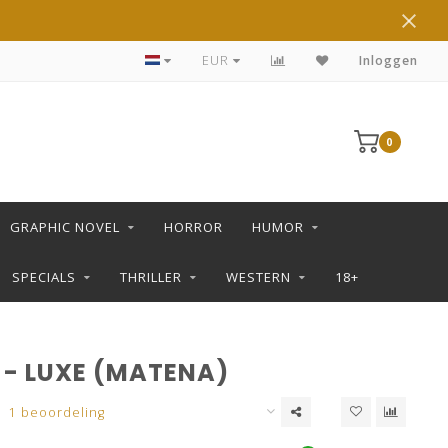
DE LEUKSTE STRIPS KOOP JE IN DE L SHOP
EUR
Inloggen
0
GRAPHIC NOVEL
HORROR
HUMOR
SPECIALS
THRILLER
WESTERN
18+
 - LUXE (MATENA)
1 beoordeling