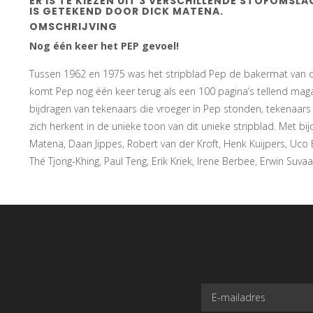
ER IS TE KIEZEN UIT 3 VERSCHILLENDE STOFOMSL
IS GETEKEND DOOR DICK MATENA.
OMSCHRIJVING
Nog één keer het PEP gevoel!
Tussen 1962 en 1975 was het stripblad Pep de bakermat van de 
komt Pep nog één keer terug als een 100 pagina’s tellend mag
bijdragen van tekenaars die vroeger in Pep stonden, tekenaars
zich herkent in de unieke toon van dit unieke stripblad. Met b
Matena, Daan Jippes, Robert van der Kroft, Henk Kuijpers, Uco 
Thé Tjong-Khing, Paul Teng, Erik Kriek, Irene Berbee, Erwin Suvaa