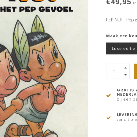
€49,95
In
PEP NU! | Pep i
Maak een ke
Luxe editie
GRATIS 
NEDERL
bij een be
LEVERIN
vanuit on