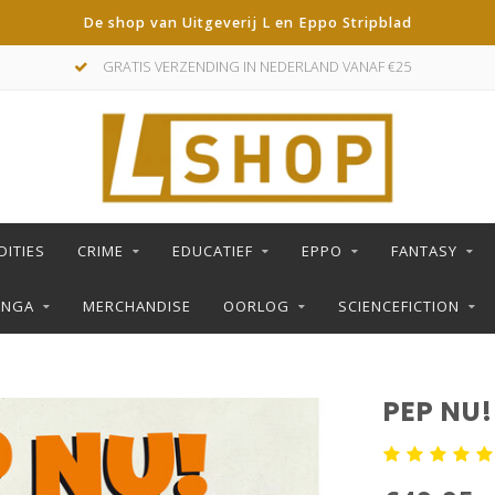
De shop van Uitgeverij L en Eppo Stripblad
GRATIS VERZENDING IN NEDERLAND VANAF €25
DITIES
CRIME
EDUCATIEF
EPPO
FANTASY
ANGA
MERCHANDISE
OORLOG
SCIENCEFICTION
PEP NU!