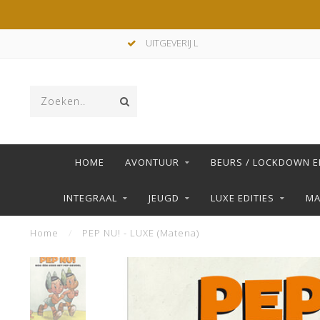
UITGEVERIJ L
HOME
AVONTUUR
BEURS / LOCKDOWN E
INTEGRAAL
JEUGD
LUXE EDITIES
M
Home
/
PEP NU! - LUXE (Matena)