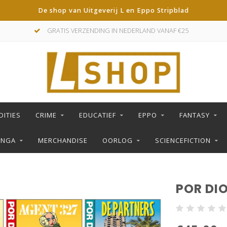
De shop van Uitgeverij L en Eppo Stripblad
GRATIS VERZENDING IN NEDERLAND VANAF €25
DITIES
CRIME
EDUCATIEF
EPPO
FANTASY
ANGA
MERCHANDISE
OORLOG
SCIENCEFICTION
POR DI