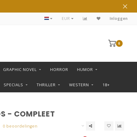
DE LEUKSTE STRIPS KOOP JE IN DE L SHOP
EUR
Inloggen
0
GRAPHIC NOVEL
HORROR
HUMOR
SPECIALS
THRILLER
WESTERN
18+
OS - COMPLEET
0 beoordelingen