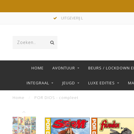
UITGEVERIJ L
HOME
AVONTUUR
BEURS / LOCKDOWN E
INTEGRAAL
JEUGD
LUXE EDITIES
M
Home
/
POR DIOS - compleet