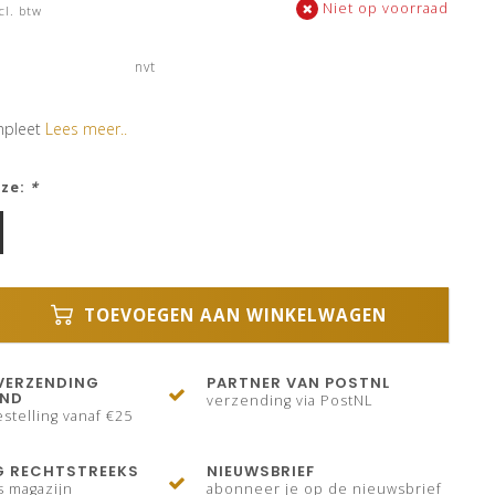
Niet op voorraad
cl. btw
nvt
mpleet
Lees meer..
uze:
*
TOEVOEGEN AAN WINKELWAGEN
VERZENDING
PARTNER VAN POSTNL
AND
verzending via PostNL
stelling vanaf €25
G RECHTSTREEKS
NIEUWSBRIEF
s magazijn
abonneer je op de nieuwsbrief