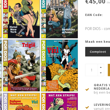
€45,00
In
EAN Code:
POR DIOS - co
Maak een ke
Compleet
GRATIS 
NEDERL
bij een be
LEVERIN
vanuit on