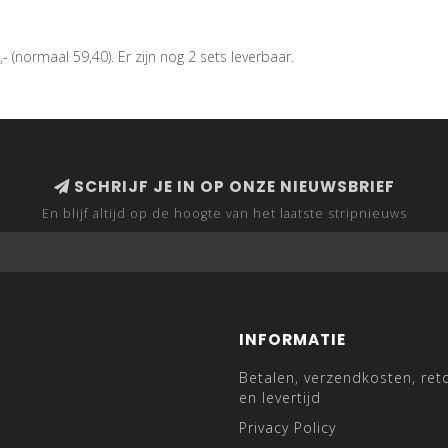
 (normaal 59,40). Er zijn nog 2 sets leverbaar.
SCHRIJF JE IN OP ONZE NIEUWSBRIEF
En blijf altijd op de hoogte van het laatste stripnieuws
INFORMATIE
Betalen, verzendkosten, ret
en levertijd
Privacy Policy