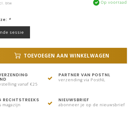
Op voorraad
cl. btw
uze:
*
ende sessie
TOEVOEGEN AAN WINKELWAGEN
VERZENDING
PARTNER VAN POSTNL
AND
verzending via PostNL
stelling vanaf €25
G RECHTSTREEKS
NIEUWSBRIEF
s magazijn
abonneer je op de nieuwsbrief