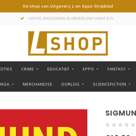
De shop van Uitgeverij L en Eppo Stripblad
GRATIS VERZENDING IN NEDERLAND VANAF €25
DITIES
CRIME
EDUCATIEF
EPPO
FANTASY
ANGA
MERCHANDISE
OORLOG
SCIENCEFICTION
SIGMUN