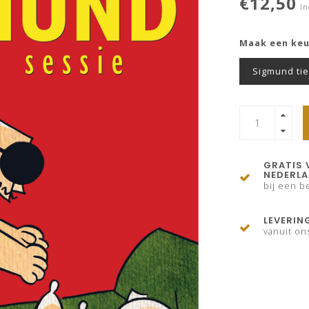
€12,50
In
Maak een ke
Sigmund ti
GRATIS 
NEDERL
bij een be
LEVERIN
vanuit on