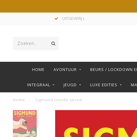
UITGEVERIJ L
HOME
AVONTUUR
BEURS / LOCKDOWN E
INTEGRAAL
JEUGD
LUXE EDITIES
M
Home
/
Sigmund tiende sessie