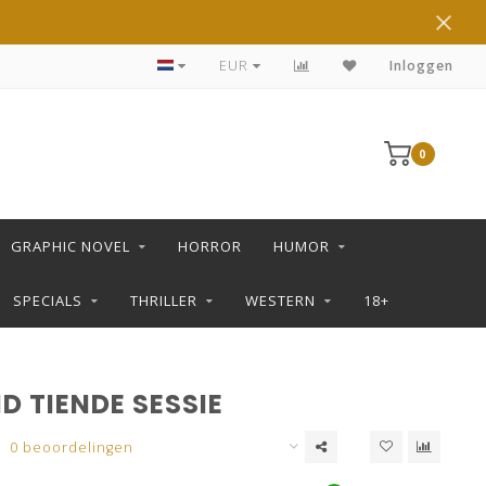
DE LEUKSTE STRIPS KOOP JE IN DE L SHOP
EUR
Inloggen
0
GRAPHIC NOVEL
HORROR
HUMOR
SPECIALS
THRILLER
WESTERN
18+
D TIENDE SESSIE
0 beoordelingen