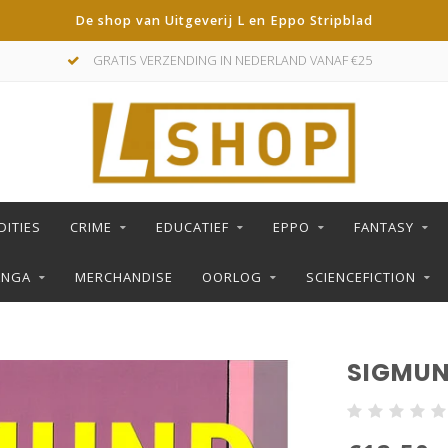
De shop van Uitgeverij L en Eppo Stripblad
GRATIS VERZENDING IN NEDERLAND VANAF €25
DITIES
CRIME
EDUCATIEF
EPPO
FANTASY
ANGA
MERCHANDISE
OORLOG
SCIENCEFICTION
SIGMUN