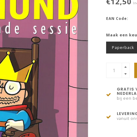
€12,50
In
EAN Code:
Maak een ke
Paperback
GRATIS 
NEDERL
bij een be
LEVERIN
vanuit on