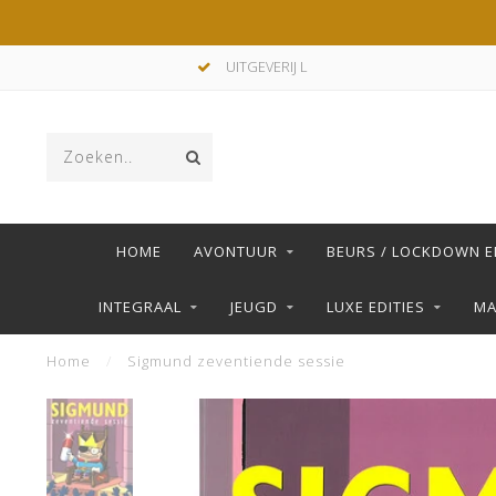
UITGEVERIJ L
HOME
AVONTUUR
BEURS / LOCKDOWN E
INTEGRAAL
JEUGD
LUXE EDITIES
M
Home
/
Sigmund zeventiende sessie