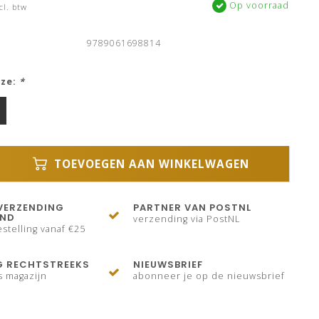
Op voorraad
cl. btw
9789061698814
uze:
*
TOEVOEGEN AAN WINKELWAGEN
VERZENDING
PARTNER VAN POSTNL
AND
verzending via PostNL
stelling vanaf €25
G RECHTSTREEKS
NIEUWSBRIEF
s magazijn
abonneer je op de nieuwsbrief