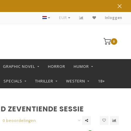
DE LEUKSTE STRIPS KOOP JE IN DE L SHOP
EUR
Inloggen
0
GRAPHIC NOVEL
HORROR
HUMOR
SPECIALS
THRILLER
WESTERN
18+
D ZEVENTIENDE SESSIE
0 beoordelingen