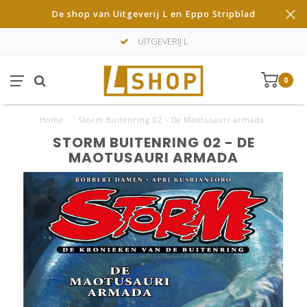
De shop van Uitgeverij L en Eppo Stripblad
UITGEVERIJ L
0
Home
/
Storm Buitenring 02 - De Maotusauri armada
STORM BUITENRING 02 - DE
MAOTUSAURI ARMADA