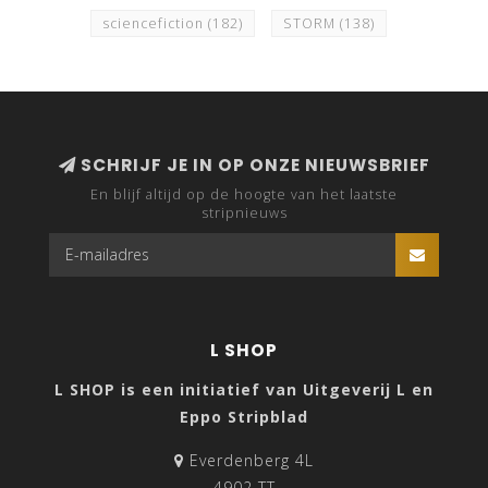
sciencefiction
(182)
STORM
(138)
SCHRIJF JE IN OP ONZE NIEUWSBRIEF
En blijf altijd op de hoogte van het laatste
stripnieuws
L SHOP
L SHOP is een initiatief van Uitgeverij L en
Eppo Stripblad
Everdenberg 4L
4902 TT