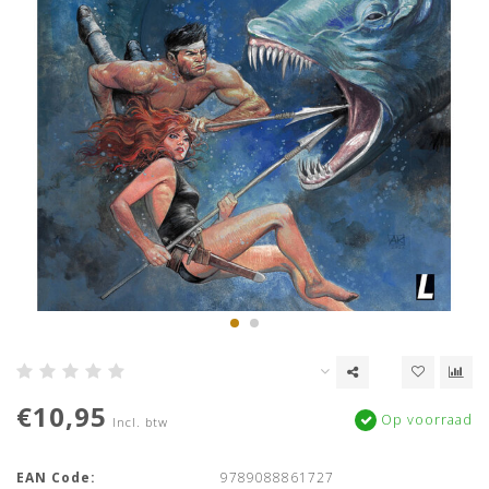
€10,95
Op voorraad
Incl. btw
EAN Code:
9789088861727