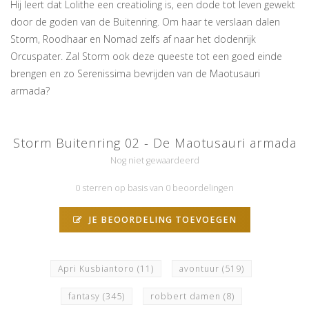
Hij leert dat Lolithe een creatioling is, een dode tot leven gewekt
door de goden van de Buitenring. Om haar te verslaan dalen
Storm, Roodhaar en Nomad zelfs af naar het dodenrijk
Orcuspater. Zal Storm ook deze queeste tot een goed einde
brengen en zo Serenissima bevrijden van de Maotusauri
armada?
Storm Buitenring 02 - De Maotusauri armada
Nog niet gewaardeerd
0 sterren op basis van 0 beoordelingen
JE BEOORDELING TOEVOEGEN
Apri Kusbiantoro
(11)
avontuur
(519)
fantasy
(345)
robbert damen
(8)