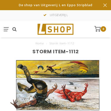
De shop van Uitgeverij L en Eppo Stripblad
UITGEVERIJ L
0
Home
/
Storm item-1112
STORM ITEM-1112