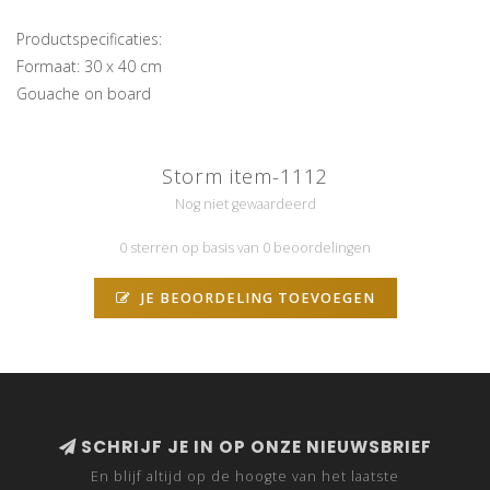
Productspecificaties:
Formaat: 30 x 40 cm
Gouache on board
Storm item-1112
Nog niet gewaardeerd
0 sterren op basis van 0 beoordelingen
JE BEOORDELING TOEVOEGEN
SCHRIJF JE IN OP ONZE NIEUWSBRIEF
En blijf altijd op de hoogte van het laatste