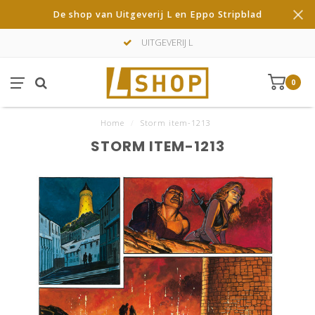
De shop van Uitgeverij L en Eppo Stripblad
UITGEVERIJ L
0
Home
/
Storm item-1213
STORM ITEM-1213