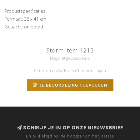
Productspecificaties:
Formaat: 32 x 41 cm
Gouache on board
Storm item-1213
Nog niet gewaardeerd
0 sterren op basis van 0 beoordelingen
JE BEOORDELING TOEVOEGEN
SCHRIJF JE IN OP ONZE NIEUWSBRIEF
En blijf altijd op de hoogte van het laatste