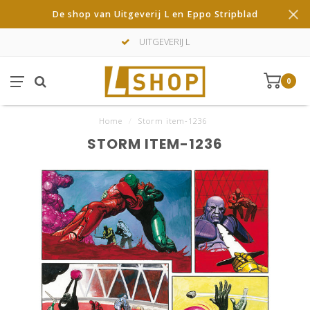
De shop van Uitgeverij L en Eppo Stripblad
UITGEVERIJ L
0
Home
/
Storm item-1236
STORM ITEM-1236