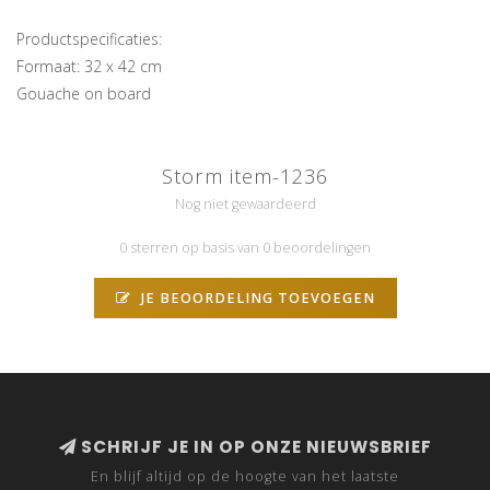
Productspecificaties:
Formaat: 32 x 42 cm
Gouache on board
Storm item-1236
Nog niet gewaardeerd
0 sterren op basis van 0 beoordelingen
JE BEOORDELING TOEVOEGEN
SCHRIJF JE IN OP ONZE NIEUWSBRIEF
En blijf altijd op de hoogte van het laatste