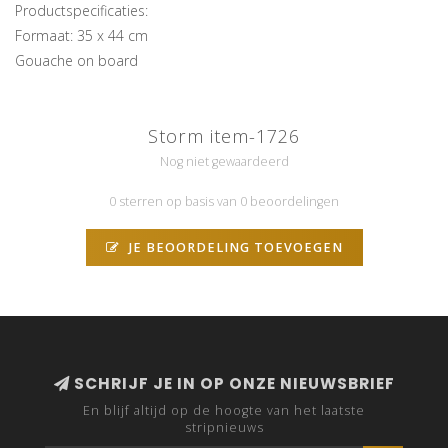
Productspecificaties:
Formaat: 35 x 44 cm
Gouache on board
Storm item-1726
Nog niet gewaardeerd
0 sterren op basis van 0 beoordelingen
JE BEOORDELING TOEVOEGEN
SCHRIJF JE IN OP ONZE NIEUWSBRIEF
En blijf altijd op de hoogte van het laatste
stripnieuws