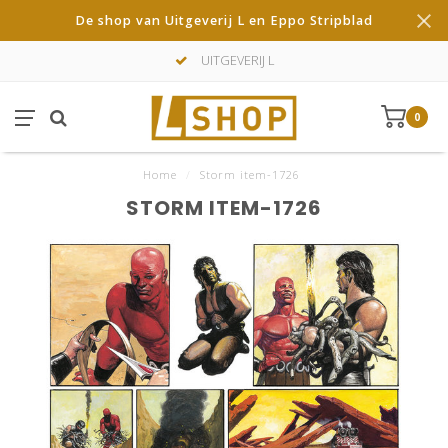
De shop van Uitgeverij L en Eppo Stripblad
UITGEVERIJ L
0
Home
/
Storm item-1726
STORM ITEM-1726