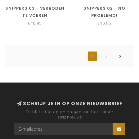
SNIPPERS 03 - VERBODEN
SNIPPERS 02 - NO
TE VOEREN
PROBLEMO!
€10,95
€10,95
1
2
SCHRIJF JE IN OP ONZE NIEUWSBRIEF
En blijf altijd op de hoogte van het laatste
stripnieuws