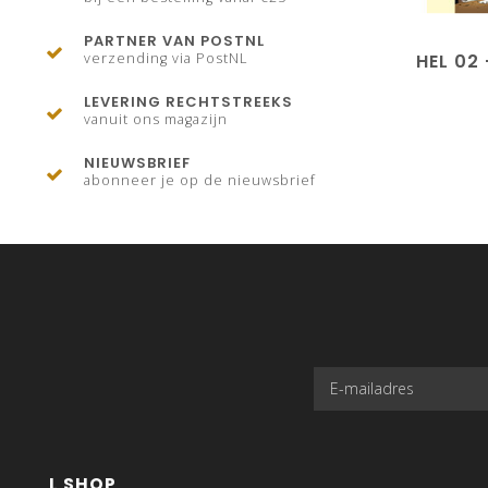
PARTNER VAN POSTNL
HEL 02
verzending via PostNL
LEVERING RECHTSTREEKS
vanuit ons magazijn
NIEUWSBRIEF
abonneer je op de nieuwsbrief
L SHOP