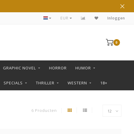
DE LEUKSTE STRIPS KOOP JE IN DE L SHOP
EUR
Inloggen
0
GRAPHIC NOVEL
HORROR
HUMOR
SPECIALS
THRILLER
WESTERN
18+
6 Producten