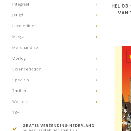
Integraal
HEL 03
VAN 
Jeugd
Luxe edities
Manga
Merchandise
Oorlog
Sciencefiction
Specials
Thriller
Western
18+
GRATIS VERZENDING NEDERLAND
bij een bestelling vanaf €25