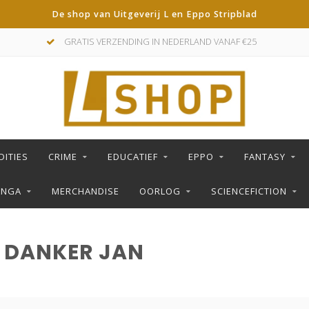
De shop van Uitgeverij L en Eppo Stripblad
GRATIS VERZENDING IN NEDERLAND VANAF €25
DITIES
CRIME
EDUCATIEF
EPPO
FANTASY
ANGA
MERCHANDISE
OORLOG
SCIENCEFICTION
 DANKER JAN