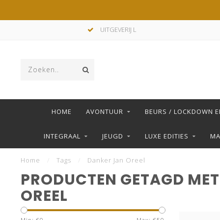
UITGEVERIJ L
HOME
AVONTUUR
BEURS / LOCKDOWN E
INTEGRAAL
JEUGD
LUXE EDITIES
M
Home
/
Tags
/
Danker Jan Oreel
PRODUCTEN GETAGD MET
OREEL