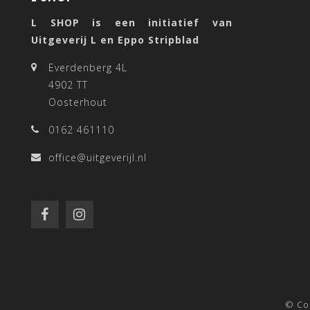
L SHOP is een initiatief van
Uitgeverij L en Eppo Stripblad
Everdenberg 4L
4902 TT
Oosterhout
0162 461110
office@uitgeverijl.nl
© Co