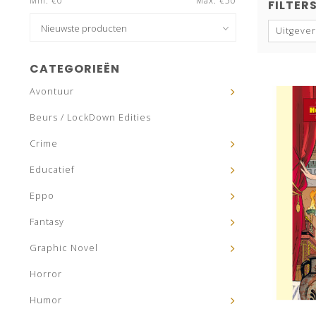
Min: €
0
Max: €
50
FILTER
Uitgever
CATEGORIEËN
Avontuur
Beurs / LockDown Edities
Crime
Educatief
Eppo
Fantasy
Graphic Novel
Horror
Humor