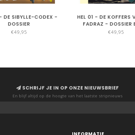
 - DE SIBYLLE-CODEX -
HEL 01 - DE KOFFERS 
DOSSIER
FADRAZ - DOSSIER E
€49,95
€49,95
SCHRIJF JE IN OP ONZE NIEUWSBRIEF
En blijf altijd op de hoogte van het laatste stripnieuws
INFORMATIE