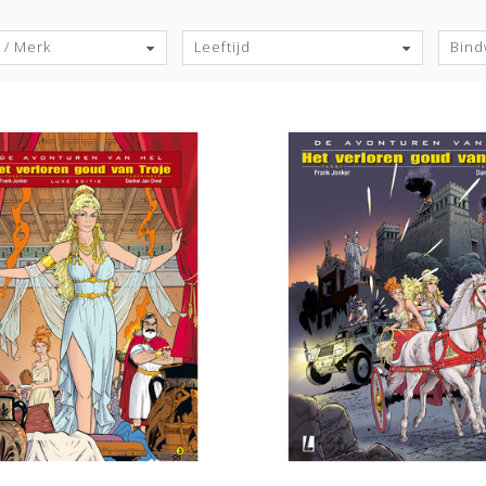
S
 / Merk
Leeftijd
Bind