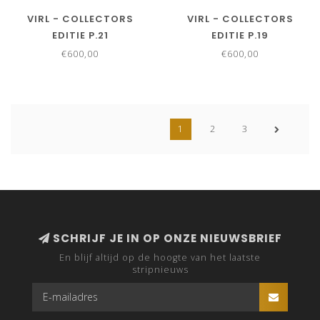
VIRL - COLLECTORS
VIRL - COLLECTORS
EDITIE P.21
EDITIE P.19
€600,00
€600,00
1
2
3
SCHRIJF JE IN OP ONZE NIEUWSBRIEF
En blijf altijd op de hoogte van het laatste
stripnieuws