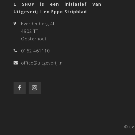
L SHOP is een initiatief van
Uitgeverij L en Eppo Stripblad
Everdenberg 4L
4902 TT
Oosterhout
0162 461110
office@uitgeverijl.nl
© Co