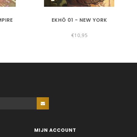
MPIRE
EKHÖ 01 - NEW YORK
€10,95
MIJN ACCOUNT