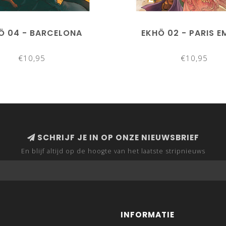
Ö 04 - BARCELONA
EKHÖ 02 - PARIS E
€10,95
€10,95
SCHRIJF JE IN OP ONZE NIEUWSBRIEF
En blijf altijd op de hoogte van het laatste stripnieuws
INFORMATIE