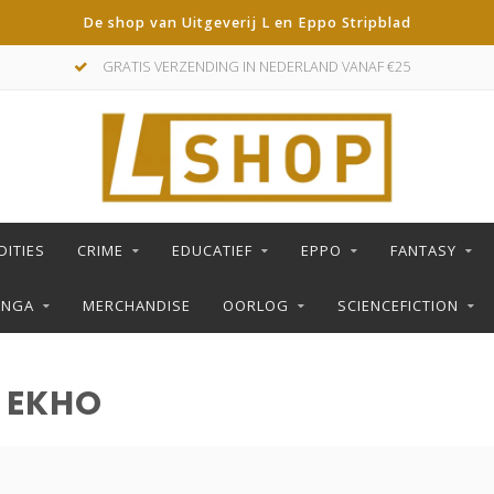
De shop van Uitgeverij L en Eppo Stripblad
GRATIS VERZENDING IN NEDERLAND VANAF €25
DITIES
CRIME
EDUCATIEF
EPPO
FANTASY
ANGA
MERCHANDISE
OORLOG
SCIENCEFICTION
 EKHO
S