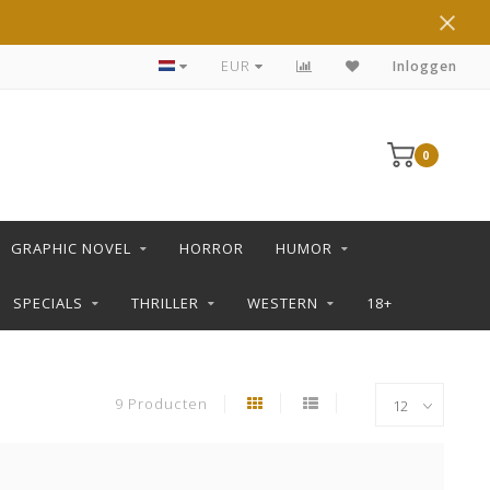
DE LEUKSTE STRIPS KOOP JE IN DE L SHOP
EUR
Inloggen
0
GRAPHIC NOVEL
HORROR
HUMOR
SPECIALS
THRILLER
WESTERN
18+
9 Producten