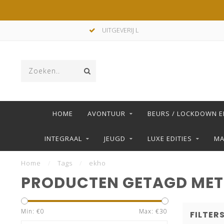
UITGEVERIJ L
HOME
AVONTUUR
BEURS / LOCKDOWN E
INTEGRAAL
JEUGD
LUXE EDITIES
M
Home
/
Tags
/
ekho
PRODUCTEN GETAGD MET
Min: €
0
Max: €
30
FILTER