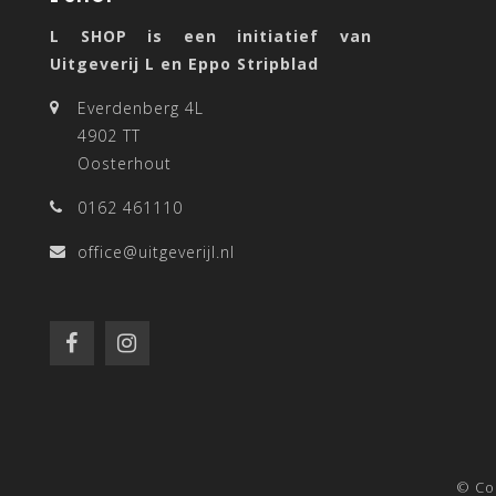
L SHOP is een initiatief van
Uitgeverij L en Eppo Stripblad
Everdenberg 4L
4902 TT
Oosterhout
0162 461110
office@uitgeverijl.nl
© Co