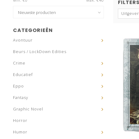
Min: €
0
Max: €
40
FILTER
Uitgever
CATEGORIEËN
Avontuur
Beurs / LockDown Edities
Crime
Educatief
Eppo
Fantasy
Graphic Novel
Horror
Humor