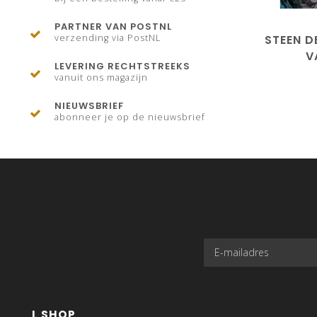
PARTNER VAN POSTNL
STEEN D
verzending via PostNL
V
LEVERING RECHTSTREEKS
vanuit ons magazijn
NIEUWSBRIEF
abonneer je op de nieuwsbrief
L SHOP