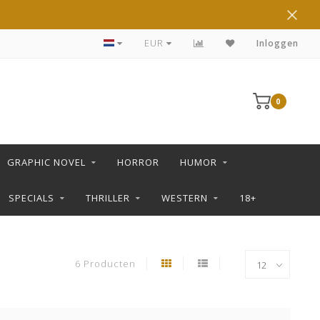
DE LEUKSTE STRIPS KOOP JE IN DE L SHOP
EUR
Inloggen
0
GRAPHIC NOVEL
HORROR
HUMOR
SPECIALS
THRILLER
WESTERN
18+
6 Producten