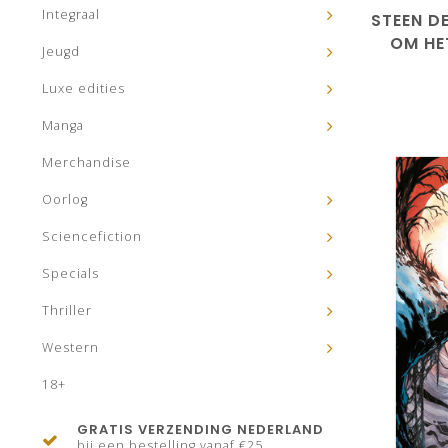
Integraal
STEEN D
OM HE
Jeugd
Luxe edities
Manga
Merchandise
Oorlog
Sciencefiction
Specials
Thriller
Western
18+
GRATIS VERZENDING NEDERLAND
bij een bestelling vanaf €25