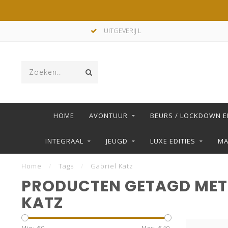
UITGEVERIJ L
HOME
AVONTUUR
BEURS / LOCKDOWN E
INTEGRAAL
JEUGD
LUXE EDITIES
M
Home
/
Tags
/
Gabriel Katz
PRODUCTEN GETAGD MET
KATZ