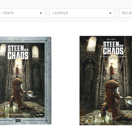
S
 / Merk
Leeftijd
Bind