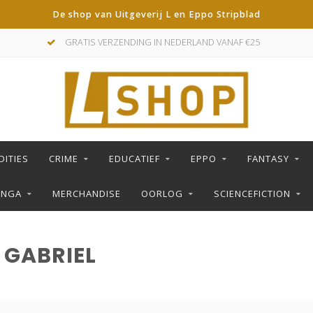
De shop van Uitgeverij L en Eppo Stripblad
GRATIS VERZENDING IN NEDERLAND VANAF €25
DITIES
CRIME
EDUCATIEF
EPPO
FANTASY
ANGA
MERCHANDISE
OORLOG
SCIENCEFICTION
 GABRIEL