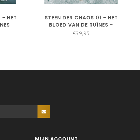
 - HET
STEEN DER CHAOS 01 - HET
ÏNES
BLOED VAN DE RUÏNES -
LOCKDOWN
€39,95
MIJN ACCOUNT