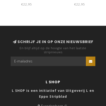
€22,95
€22,95
SCHRIJF JE IN OP ONZE NIEUWSBRIEF
En blijf altijd op de hoogte van het laatste
stripnieuws
L SHOP
L SHOP is een initiatief van Uitgeverij L en
Eppo Stripblad
Everdenberg 4L