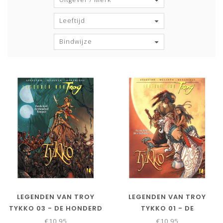
Leeftijd
Bindwijze
LEGENDEN VAN TROY
LEGENDEN VAN TROY
TYKKO 03 - DE HONDERD
TYKKO 01 - DE
TEMPELS
WINDRUITERS
€10,95
€10,95