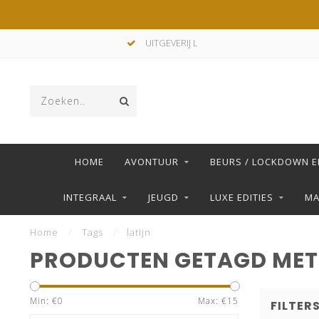
UITGEVERIJ L
HOME
AVONTUUR
BEURS / LOCKDOWN E
INTEGRAAL
JEUGD
LUXE EDITIES
M
Home
/
Tags
/
latijn
PRODUCTEN GETAGD MET
Min: €
0
Max: €
15
FILTER