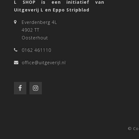
L SHOP is een initiatief van
Uitgeverij L en Eppo Stripblad
Everdenberg 4L
4902 TT
Oosterhout
0162 461110
office@uitgeverijl.nl
© Co