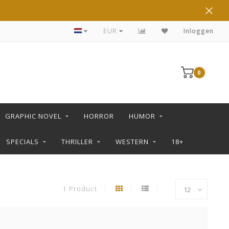
DE LEUKSTE STRIPS KOOP JE IN DE L SHOP
EUR
Inloggen
0
GRAPHIC NOVEL
HORROR
HUMOR
SPECIALS
THRILLER
WESTERN
18+
1 Product