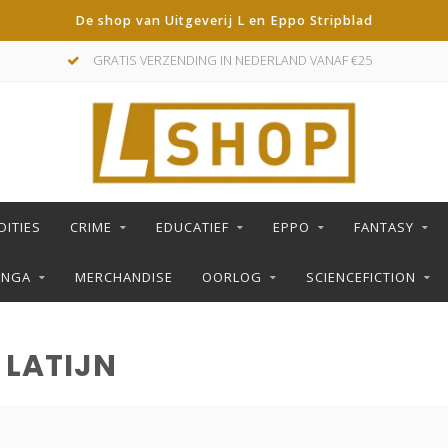
De shop van Uitgeverij L en Eppo Stripblad
GRATIS VERZENDING IN NEDERLAND VANAF €25
DITIES
CRIME
EDUCATIEF
EPPO
FANTASY
ANGA
MERCHANDISE
OORLOG
SCIENCEFICTION
 LATIJN
S