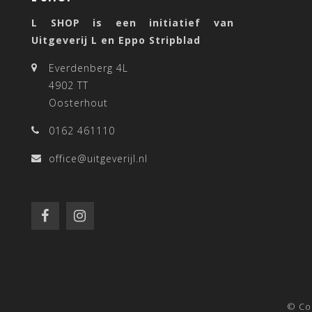
L SHOP is een initiatief van
Uitgeverij L en Eppo Stripblad
Everdenberg 4L
4902 TT
Oosterhout
0162 461110
office@uitgeverijl.nl
© Co