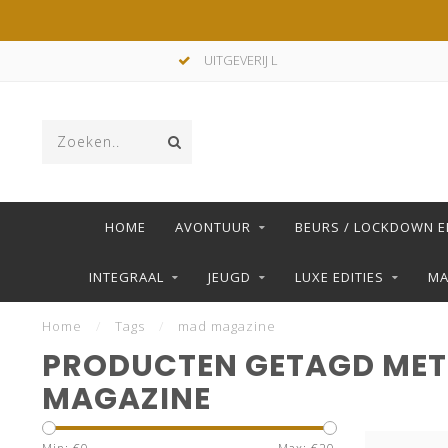
UITGEVERIJ L
HOME
AVONTUUR
BEURS / LOCKDOWN E
INTEGRAAL
JEUGD
LUXE EDITIES
M
Home
/
Tags
/
mad magazine
PRODUCTEN GETAGD MET
MAGAZINE