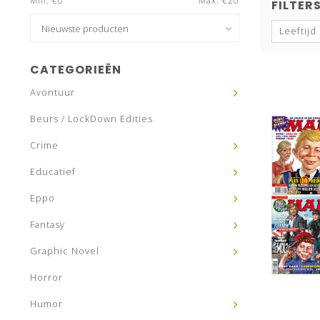
Min: €
0
Max: €
20
FILTER
Leeftijd
CATEGORIEËN
Avontuur
Beurs / LockDown Edities
Crime
Educatief
Eppo
Fantasy
Graphic Novel
Horror
Humor