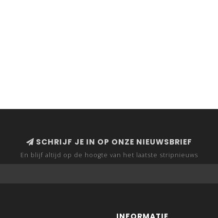
SCHRIJF JE IN OP ONZE NIEUWSBRIEF
En blijf altijd op de hoogte van het laatste stripnieuws
INFORMATIE