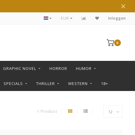
DE LEUKSTE STRIPS KOOP JE IN DE L SHOP
EUR
Inloggen
0
GRAPHIC NOVEL
HORROR
HUMOR
SPECIALS
THRILLER
WESTERN
18+
1 Product