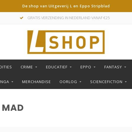
De shop van Uitgeverij L en Eppo Stripblad
GRATIS VERZENDING IN NEDERLAND VANAF €25
DITIES
CRIME
EDUCATIEF
EPPO
FANTASY
ANGA
MERCHANDISE
OORLOG
SCIENCEFICTION
 MAD