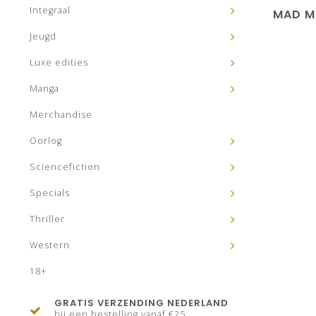
Integraal
MAD M
Jeugd
Luxe edities
Manga
Merchandise
Oorlog
Sciencefiction
Specials
Thriller
Western
18+
GRATIS VERZENDING NEDERLAND
bij een bestelling vanaf €25