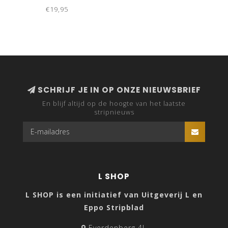
€19,95
SCHRIJF JE IN OP ONZE NIEUWSBRIEF
En blijf altijd op de hoogte van het laatste
stripnieuws
L SHOP
L SHOP is een initiatief van Uitgeverij L en
Eppo Stripblad
Everdenberg 4L