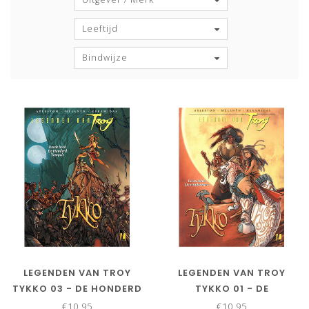
Leeftijd
Bindwijze
LEGENDEN VAN TROY
LEGENDEN VAN TROY
TYKKO 03 - DE HONDERD
TYKKO 01 - DE
TEMPELS
WINDRUITERS
€10,95
€10,95