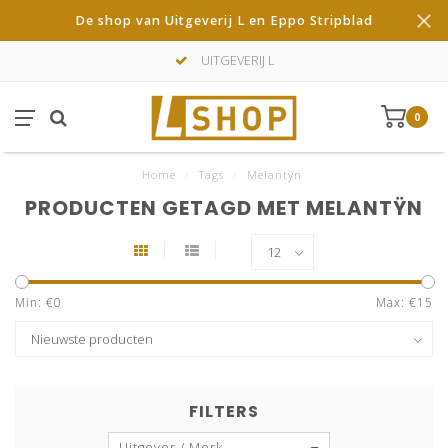
De shop van Uitgeverij L en Eppo Stripblad
UITGEVERIJ L
0
Home
/
Tags
/
Melantÿn
PRODUCTEN GETAGD MET MELANTŸN
Min: €
0
Max: €
15
FILTERS
Uitgever / Merk