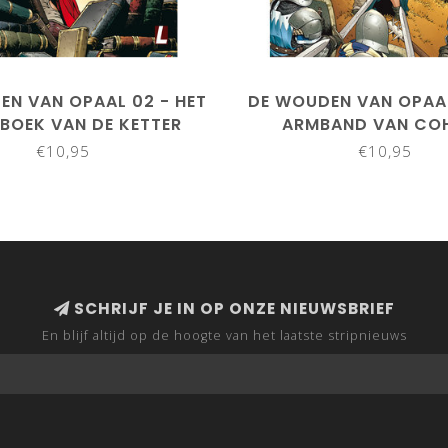
EN VAN OPAAL 02 - HET
DE WOUDEN VAN OPAAL
BOEK VAN DE KETTER
ARMBAND VAN CO
€10,95
€10,95
SCHRIJF JE IN OP ONZE NIEUWSBRIEF
En blijf altijd op de hoogte van het laatste stripnieuws