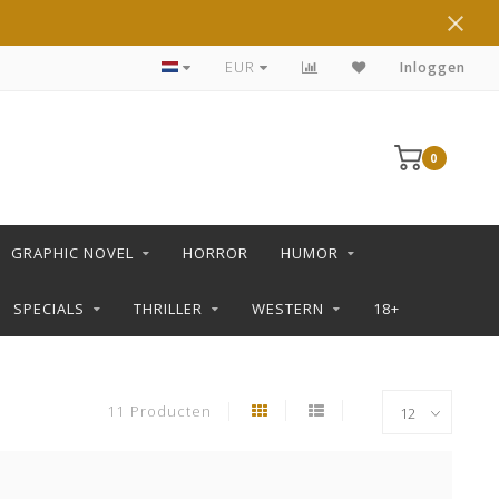
DE LEUKSTE STRIPS KOOP JE IN DE L SHOP
EUR
Inloggen
0
GRAPHIC NOVEL
HORROR
HUMOR
SPECIALS
THRILLER
WESTERN
18+
11 Producten