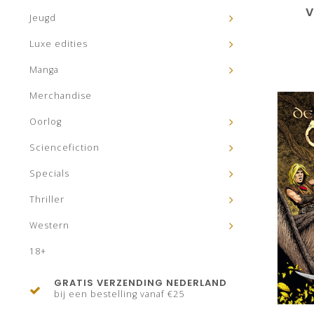
V
Jeugd
Luxe edities
Manga
Merchandise
Oorlog
Sciencefiction
Specials
Thriller
Western
18+
GRATIS VERZENDING NEDERLAND
bij een bestelling vanaf €25