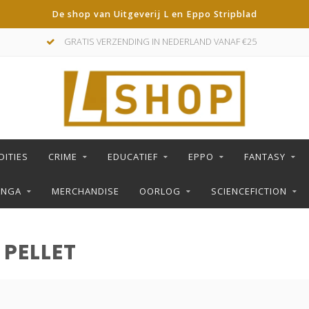
De shop van Uitgeverij L en Eppo Stripblad
GRATIS VERZENDING IN NEDERLAND VANAF €25
DITIES
CRIME
EDUCATIEF
EPPO
FANTASY
ANGA
MERCHANDISE
OORLOG
SCIENCEFICTION
PELLET
S