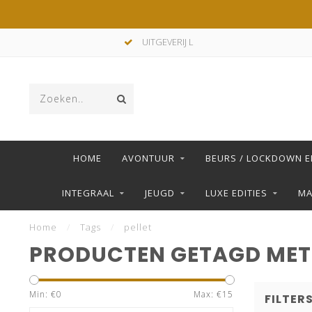
UITGEVERIJ L
HOME
AVONTUUR
BEURS / LOCKDOWN E
INTEGRAAL
JEUGD
LUXE EDITIES
M
Home
/
Tags
/
pellet
PRODUCTEN GETAGD MET 
Min: €
0
Max: €
15
FILTER