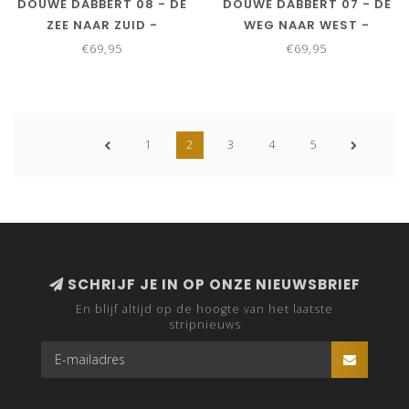
DOUWE DABBERT 08 - DE
DOUWE DABBERT 07 - DE
ZEE NAAR ZUID -
WEG NAAR WEST -
COLLECTORS EDITIE
COLLECTORS EDITIE
€69,95
€69,95
1
2
3
4
5
SCHRIJF JE IN OP ONZE NIEUWSBRIEF
En blijf altijd op de hoogte van het laatste
stripnieuws