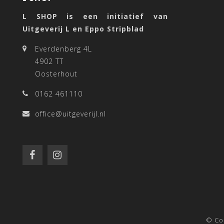
L SHOP is een initiatief van
Uitgeverij L en Eppo Stripblad
Everdenberg 4L
4902 TT
Oosterhout
0162 461110
office@uitgeverijl.nl
© Co