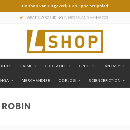
De shop van Uitgeverij L en Eppo Stripblad
GRATIS VERZENDING IN NEDERLAND VANAF €25
DITIES
CRIME
EDUCATIEF
EPPO
FANTASY
ANGA
MERCHANDISE
OORLOG
SCIENCEFICTION
 ROBIN