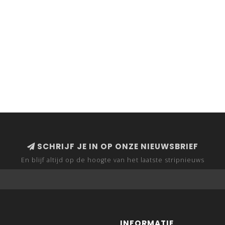
SCHRIJF JE IN OP ONZE NIEUWSBRIEF
En blijf altijd op de hoogte van het laatste stripnieuws
INFORMATIE