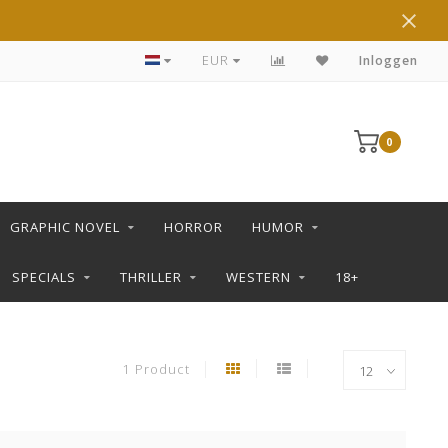
DE LEUKSTE STRIPS KOOP JE IN DE L SHOP
EUR
Inloggen
0
GRAPHIC NOVEL
HORROR
HUMOR
SPECIALS
THRILLER
WESTERN
18+
1 Product