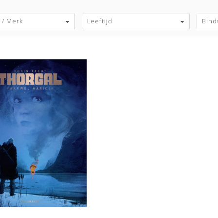
S
 / Merk
Leeftijd
Bind