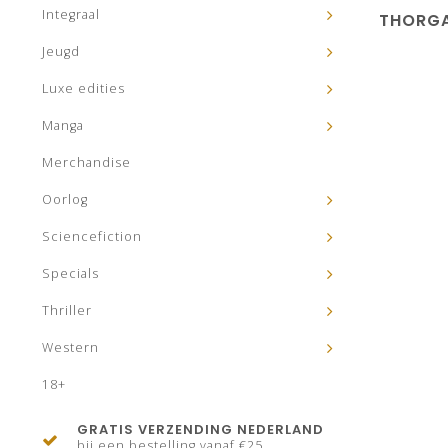
Integraal
THORGA
Jeugd
Luxe edities
Manga
Merchandise
Oorlog
Sciencefiction
Specials
Thriller
Western
18+
GRATIS VERZENDING NEDERLAND
bij een bestelling vanaf €25