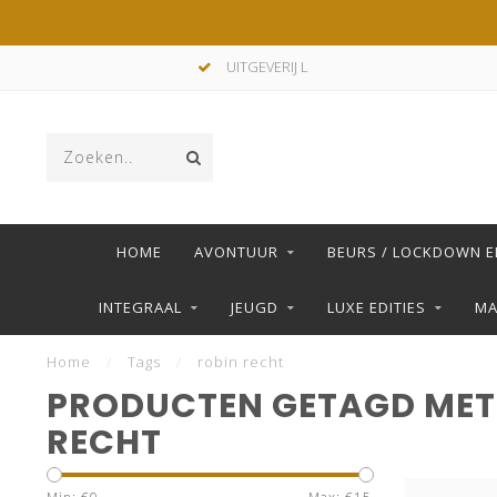
UITGEVERIJ L
HOME
AVONTUUR
BEURS / LOCKDOWN E
INTEGRAAL
JEUGD
LUXE EDITIES
M
Home
/
Tags
/
robin recht
PRODUCTEN GETAGD MET
RECHT