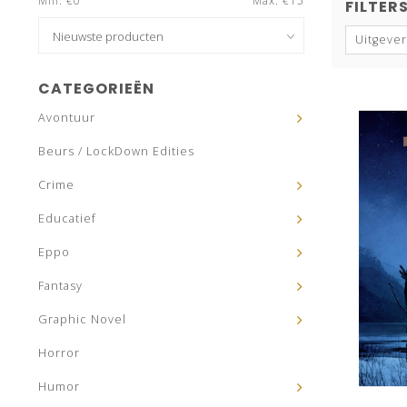
Min: €
0
Max: €
15
FILTER
Uitgever
CATEGORIEËN
Avontuur
Beurs / LockDown Edities
Crime
Educatief
Eppo
Fantasy
Graphic Novel
Horror
Humor