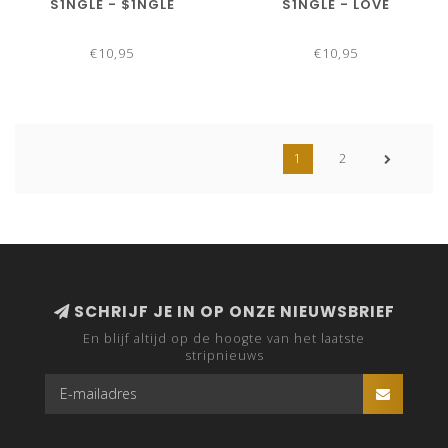
S1NGLE - $1NGLE
S1NGLE - LOVE
€10,95
€10,95
1
2
SCHRIJF JE IN OP ONZE NIEUWSBRIEF
En blijf altijd op de hoogte van het laatste
stripnieuws