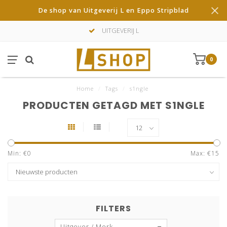
De shop van Uitgeverij L en Eppo Stripblad
UITGEVERIJ L
0
Home
/
Tags
/
s1ngle
PRODUCTEN GETAGD MET S1NGLE
Min: €
0
Max: €
15
FILTERS
Uitgever / Merk