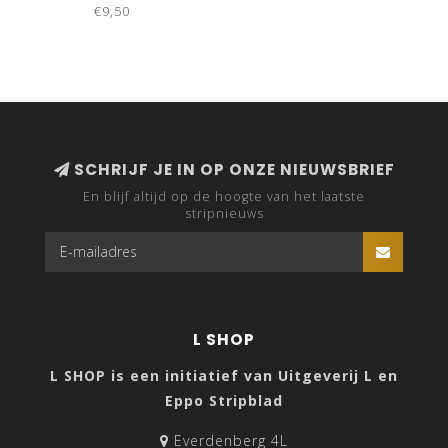
€9,50
SCHRIJF JE IN OP ONZE NIEUWSBRIEF
En blijf altijd op de hoogte van het laatste
stripnieuws
L SHOP
L SHOP is een initiatief van Uitgeverij L en
Eppo Stripblad
Everdenberg 4L