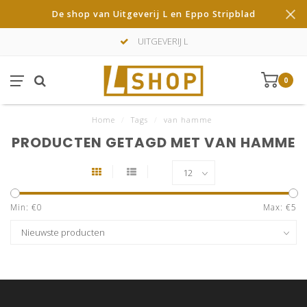
De shop van Uitgeverij L en Eppo Stripblad
UITGEVERIJ L
0
Home
/
Tags
/
van hamme
PRODUCTEN GETAGD MET VAN HAMME
Min: €
0
Max: €
5