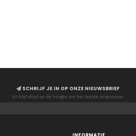
SCHRIJF JE IN OP ONZE NIEUWSBRIEF
En blijf altijd op de hoogte van het laatste stripnieuws
INFORMATIE