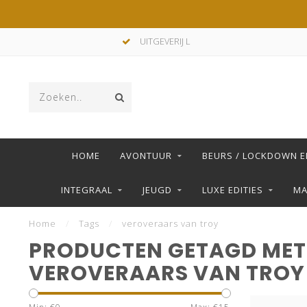
UITGEVERIJ L
HOME
AVONTUUR
BEURS / LOCKDOWN E
INTEGRAAL
JEUGD
LUXE EDITIES
M
Home
/
Tags
/
veroveraars van troy
PRODUCTEN GETAGD MET
VEROVERAARS VAN TROY