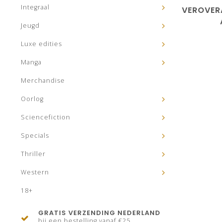
Integraal
VEROVER
Jeugd
Luxe edities
Manga
Merchandise
Oorlog
Sciencefiction
Specials
Thriller
Western
18+
GRATIS VERZENDING NEDERLAND
bij een bestelling vanaf €25