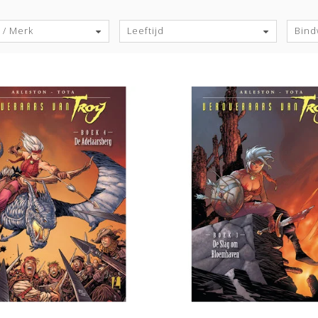
S
 / Merk
Leeftijd
Bind