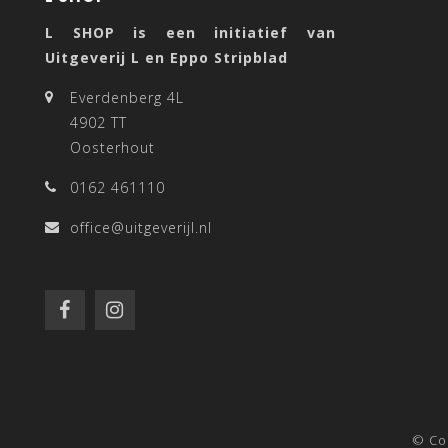
L SHOP is een initiatief van
Uitgeverij L en Eppo Stripblad
Everdenberg 4L
4902 TT
Oosterhout
0162 461110
office@uitgeverijl.nl
© Co