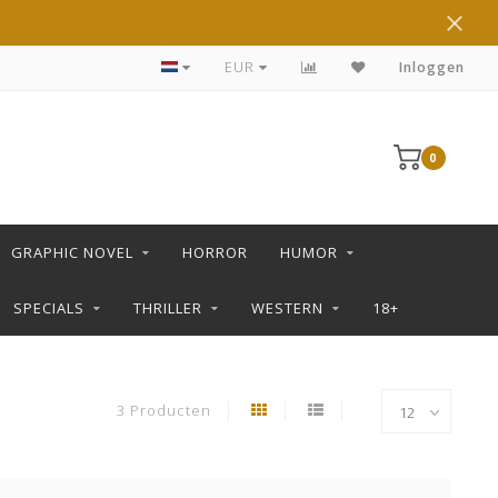
DE LEUKSTE STRIPS KOOP JE IN DE L SHOP
EUR
Inloggen
0
GRAPHIC NOVEL
HORROR
HUMOR
SPECIALS
THRILLER
WESTERN
18+
3 Producten