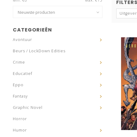
Min: €
0
Max: €
15
FILTER
Uitgever
CATEGORIEËN
Avontuur
Beurs / LockDown Edities
Crime
Educatief
Eppo
Fantasy
Graphic Novel
Horror
Humor