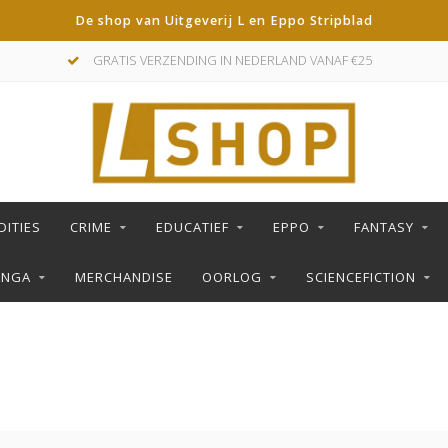
De shop van Uitgeverij L en Eppo Stripblad
GRATIS VERZENDING IN NEDERLAND VANAF €25
DITIES
CRIME
EDUCATIEF
EPPO
FANTASY
ANGA
MERCHANDISE
OORLOG
SCIENCEFICTION