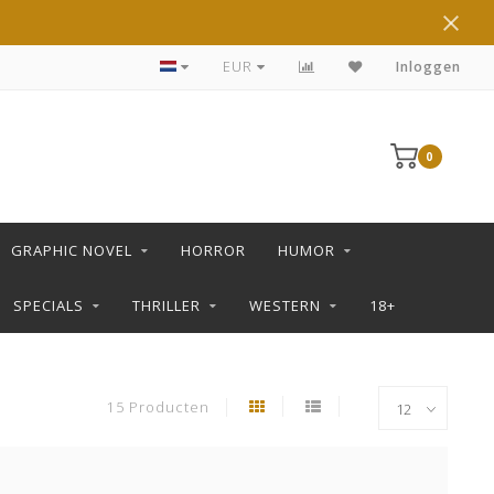
JE IN DE L SHOP
EUR
Inloggen
0
GRAPHIC NOVEL
HORROR
HUMOR
SPECIALS
THRILLER
WESTERN
18+
15 Producten