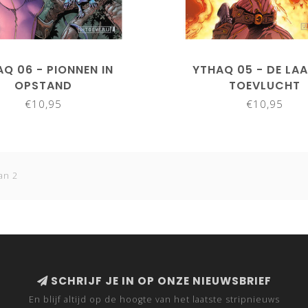
Q 06 - PIONNEN IN
YTHAQ 05 - DE LA
OPSTAND
TOEVLUCHT
€10,95
€10,95
an 2
SCHRIJF JE IN OP ONZE NIEUWSBRIEF
En blijf altijd op de hoogte van het laatste stripnieuws