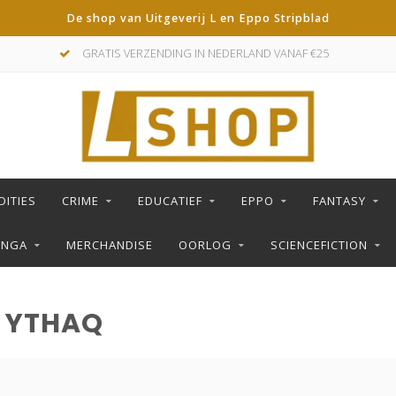
De shop van Uitgeverij L en Eppo Stripblad
DERLAND VANAF €25
DE LEUKSTE STRIPS KOOP 
DITIES
CRIME
EDUCATIEF
EPPO
FANTASY
ANGA
MERCHANDISE
OORLOG
SCIENCEFICTION
 YTHAQ
S