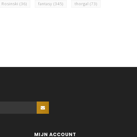
c Rosinski
(36)
fantasy
(345)
thorgal
(73)
MIJN ACCOUNT