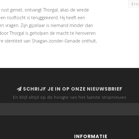
Eri
e rust geniet, ontvangt Thorgal, alias de wrede
en rooftocht is teruggekeerd. Hij heeft een
en vragen. Zijn gijzelaar is niemand minder dan
 door Thorgal is geholpen de macht te heroveren.
re identiteit van Shaigan-zonder-Genade onthult,
SCHRIJF JE IN OP ONZE NIEUWSBRIEF
En blijf altijd op de hoogte van het laatste stripnieuws
INFORMATIE