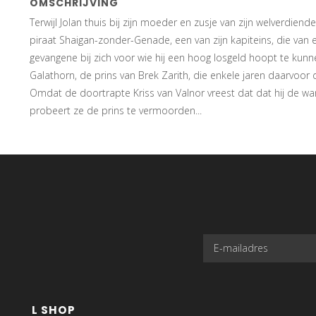
OMSCHRIJVING
Terwijl Jolan thuis bij zijn moeder en zusje van zijn welverdiend
piraat Shaigan-zonder-Genade, een van zijn kapiteins, die van e
gevangene bij zich voor wie hij een hoog losgeld hoopt te kunn
Galathorn, de prins van Brek Zarith, die enkele jaren daarvoor
Omdat de doortrapte Kriss van Valnor vreest dat dat hij de wa
probeert ze de prins te vermoorden...
L SHOP