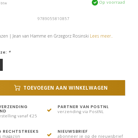
Op voorraad
 btw
9789055810857
euzen | Jean van Hamme en Grzegorz Rosinski
Lees meer..
uze:
*
TOEVOEGEN AAN WINKELWAGEN
VERZENDING
PARTNER VAN POSTNL
AND
verzending via PostNL
stelling vanaf €25
G RECHTSTREEKS
NIEUWSBRIEF
s magazijn
abonneer je op de nieuwsbrief