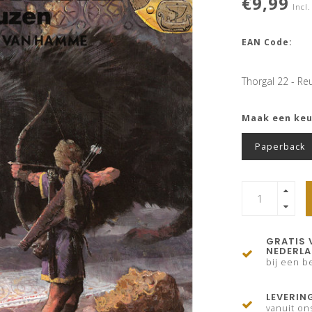
€9,99
Incl.
EAN Code:
Thorgal 22 - R
Maak een ke
Paperback
GRATIS 
NEDERL
bij een be
LEVERIN
vanuit on