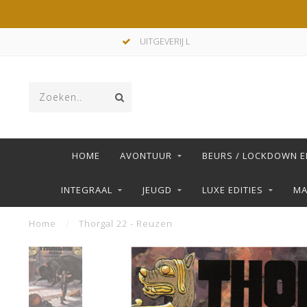
UITGEVERIJ L
HOME
AVONTUUR
BEURS / LOCKDOWN E
INTEGRAAL
JEUGD
LUXE EDITIES
M
Home
/
Thorgal 22 - Reuzen