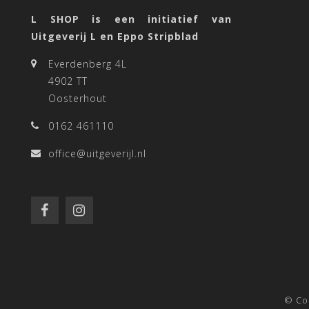
L SHOP is een initiatief van
Uitgeverij L en Eppo Stripblad
Everdenberg 4L
4902 TT
Oosterhout
0162 461110
office@uitgeverijl.nl
© Co