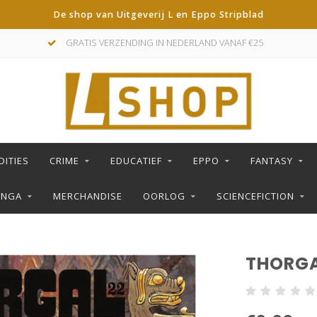
De shop van Uitgeverij L en Eppo Stripblad
GRATIS VERZENDING IN NEDERLAND VANAF €25
DITIES
CRIME
EDUCATIEF
EPPO
FANTASY
ANGA
MERCHANDISE
OORLOG
SCIENCEFICTION
THORGA