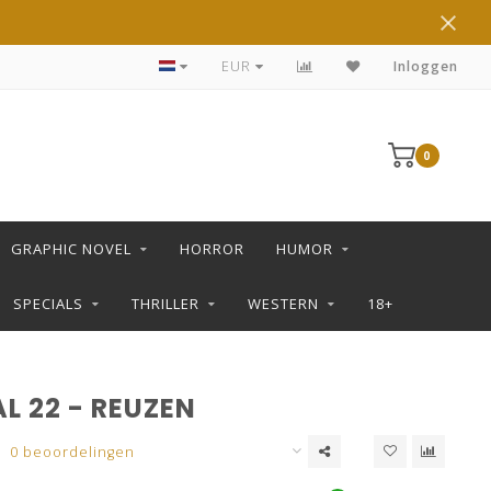
DE LEUKSTE STRIPS KOOP JE IN DE L SHOP
EUR
Inloggen
0
GRAPHIC NOVEL
HORROR
HUMOR
SPECIALS
THRILLER
WESTERN
18+
L 22 - REUZEN
0 beoordelingen