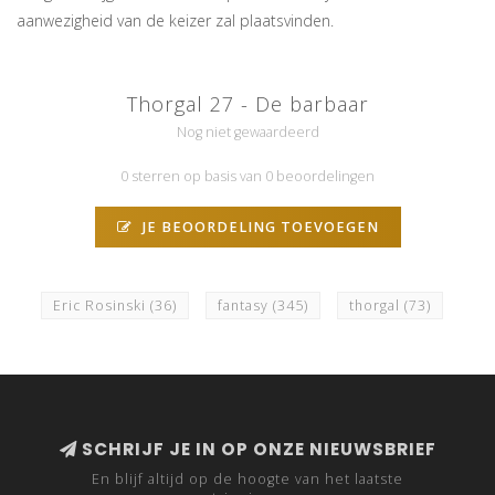
aanwezigheid van de keizer zal plaatsvinden.
Thorgal 27 - De barbaar
Nog niet gewaardeerd
0 sterren op basis van 0 beoordelingen
JE BEOORDELING TOEVOEGEN
Eric Rosinski
(36)
fantasy
(345)
thorgal
(73)
SCHRIJF JE IN OP ONZE NIEUWSBRIEF
En blijf altijd op de hoogte van het laatste