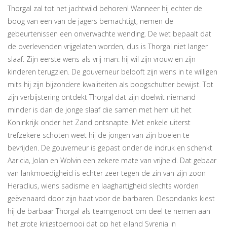
Thorgal zal tot het jachtwild behoren! Wanneer hij echter de
boog van een van de jagers bemachtigt, nemen de
gebeurtenissen een onverwachte wending. De wet bepaalt dat
de overlevenden vrijgelaten worden, dus is Thorgal niet langer
slaaf. Zijn eerste wens als vrij man: hij wil zijn vrouw en zijn
kinderen terugzien. De gouverneur belooft zijn wens in te willigen
mits hij zijn bijzondere kwaliteiten als boogschutter bewijst. Tot
zijn verbijstering ontdekt Thorgal dat zijn doelwit niemand
minder is dan de jonge slaaf die samen met hem uit het
Koninkrijk onder het Zand ontsnapte. Met enkele uiterst
trefzekere schoten weet hij de jongen van zijn boeien te
bevrijden. De gouverneur is gepast onder de indruk en schenkt
Aaricia, Jolan en Wolvin een zekere mate van vrijheid. Dat gebaar
van lankmoedigheid is echter zeer tegen de zin van zijn zoon
Heraclius, wiens sadisme en laaghartigheid slechts worden
geëvenaard door zijn haat voor de barbaren. Desondanks kiest
hij de barbaar Thorgal als teamgenoot om deel te nemen aan
het grote krijgstoernooi dat op het eiland Syrenia in