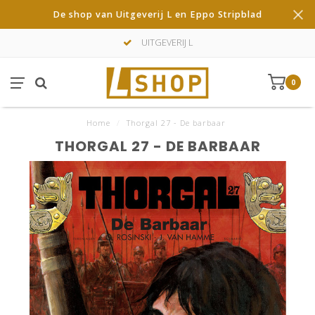
De shop van Uitgeverij L en Eppo Stripblad
UITGEVERIJ L
0
Home
/
Thorgal 27 - De barbaar
THORGAL 27 - DE BARBAAR