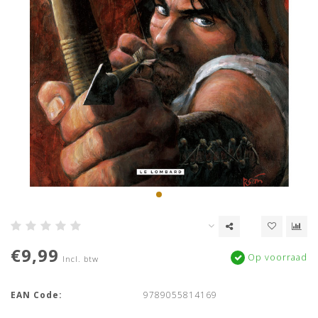
€9,99
Op voorraad
Incl. btw
EAN Code:
9789055814169