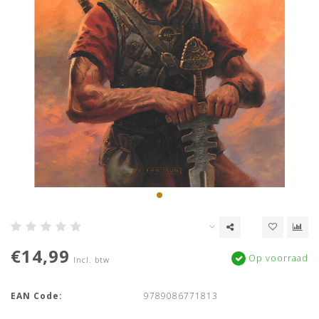
€14,99
Op voorraad
Incl. btw
EAN Code:
9789086771813