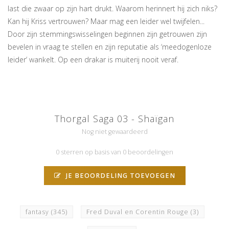
last die zwaar op zijn hart drukt. Waarom herinnert hij zich niks?
Kan hij Kriss vertrouwen? Maar mag een leider wel twijfelen...
Door zijn stemmingswisselingen beginnen zijn getrouwen zijn
bevelen in vraag te stellen en zijn reputatie als ‘meedogenloze
leider’ wankelt. Op een drakar is muiterij nooit veraf.
Thorgal Saga 03 - Shaïgan
Nog niet gewaardeerd
0 sterren op basis van 0 beoordelingen
JE BEOORDELING TOEVOEGEN
fantasy
(345)
Fred Duval en Corentin Rouge
(3)