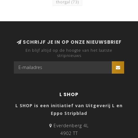
thorgal
(73)
SCHRIJF JE IN OP ONZE NIEUWSBRIEF
En blijf altijd op de hoogte van het laatste
stripnieuws
L SHOP
L SHOP is een initiatief van Uitgeverij L en
Eppo Stripblad
Everdenberg 4L
4902 TT