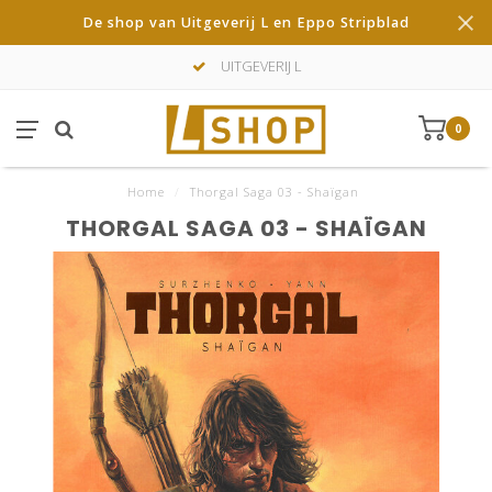
De shop van Uitgeverij L en Eppo Stripblad
UITGEVERIJ L
0
Home
/
Thorgal Saga 03 - Shaïgan
THORGAL SAGA 03 - SHAÏGAN