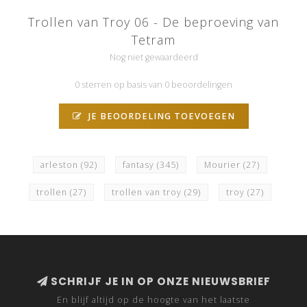
Trollen van Troy 06 - De beproeving van
Tetram
Nog niet gewaardeerd
0 sterren op basis van 0 beoordelingen
JE BEOORDELING TOEVOEGEN
arleston
(92)
fantasy
(345)
Mourier
(27)
trollen
(27)
trollen van troy
(29)
troy
(27)
SCHRIJF JE IN OP ONZE NIEUWSBRIEF
En blijf altijd op de hoogte van het laatste