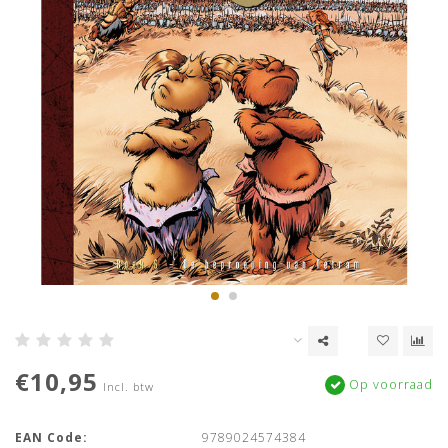
€10,95
Op voorraad
Incl. btw
EAN Code:
9789024574384