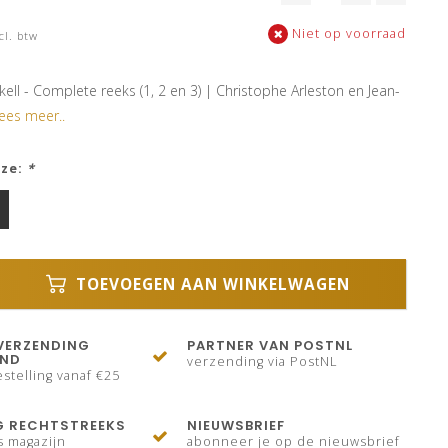
Niet op voorraad
cl. btw
ell - Complete reeks (1, 2 en 3) | Christophe Arleston en Jean-
ees meer..
uze:
*
TOEVOEGEN AAN WINKELWAGEN
VERZENDING
PARTNER VAN POSTNL
AND
verzending via PostNL
stelling vanaf €25
G RECHTSTREEKS
NIEUWSBRIEF
s magazijn
abonneer je op de nieuwsbrief