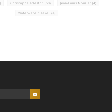
)
Christophe Arleston
(50)
Jean-Louis Mourier
(4)
Waterwereld Askell
(4)