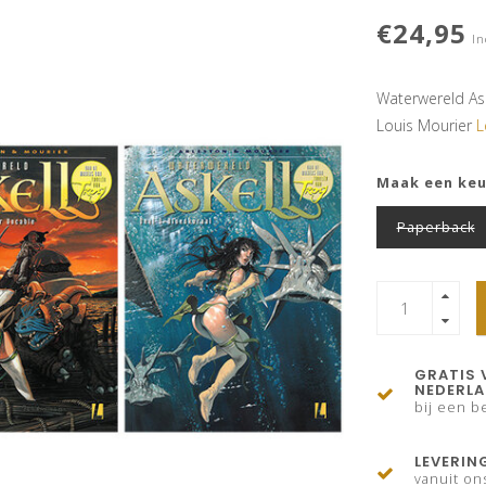
€24,95
In
Waterwereld Ask
Louis Mourier
L
Maak een ke
Paperback
GRATIS 
NEDERL
bij een be
LEVERIN
vanuit on