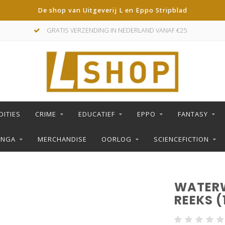
De shop van Uitgeverij L en Eppo Stripblad
GRATIS VERZENDING IN NEDERLAND VANAF €25
DITIES
CRIME
EDUCATIEF
EPPO
FANTASY
ANGA
MERCHANDISE
OORLOG
SCIENCEFICTION
WATERW
REEKS (1