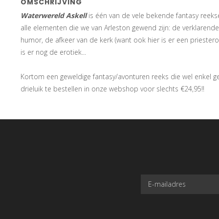
OMSCHRIJVING
Waterwereld Askell
is één van de vele bekende fantasy reeks
alle elementen die we van Arleston gewend zijn: de verklarend
humor, de afkeer van de kerk (want ook hier is er een priester
is er nog de erotiek...
Kortom een geweldige fantasy/avonturen reeks die wel enkel gesc
drieluik te bestellen in onze webshop voor slechts €24,95!!