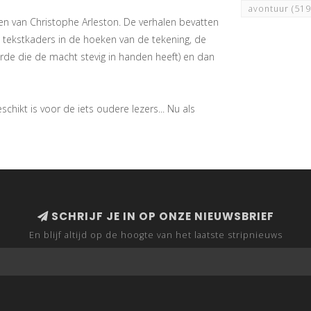
avontuur
(519
en van Christophe Arleston. De verhalen bevatten
e tekstkaders in de hoeken van de tekening, de
orde die de macht stevig in handen heeft) en dan
hikt is voor de iets oudere lezers... Nu als
SCHRIJF JE IN OP ONZE NIEUWSBRIEF
En blijf altijd op de hoogte van het laatste stripnieuws