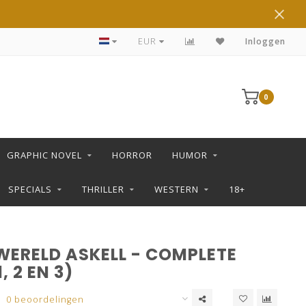
DE LEUKSTE STRIPS KOOP JE IN DE L SHOP
EUR
Inloggen
0
GRAPHIC NOVEL
HORROR
HUMOR
SPECIALS
THRILLER
WESTERN
18+
ERELD ASKELL - COMPLETE
, 2 EN 3)
0 beoordelingen