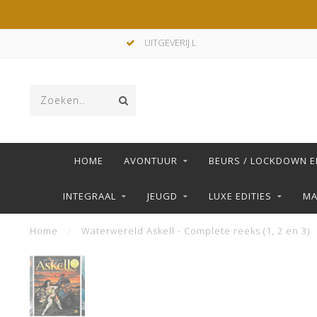
UITGEVERIJ L
HOME
AVONTUUR
BEURS / LOCKDOWN E
INTEGRAAL
JEUGD
LUXE EDITIES
M
Home
/
Waterwereld Askell - Complete reeks (1, 2 en 3)